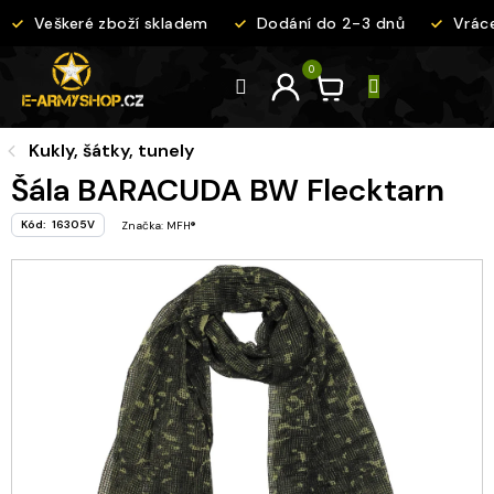
Přejít
Veškeré zboží skladem
Dodání do 2-3 dnů
Vrácen
na
obsah
Kukly, šátky, tunely
Šála BARACUDA BW Flecktarn
Kód:
16305V
Značka:
MFH®