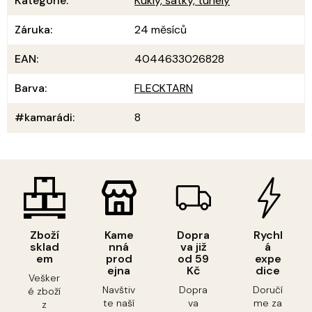
Kategorie
:
Kukly, šátky, tunely
Záruka
:
24 měsíců
EAN
:
4044633026828
Barva
:
FLECKTARN
#kamarádi
:
8
Zboží
Kame
Dopra
Rychl
sklad
nná
va již
á
em
prod
od 59
expe
ejna
Kč
dice
Vešker
Navštiv
Dopra
Doručí
é zboží
te naší
va
me za
z