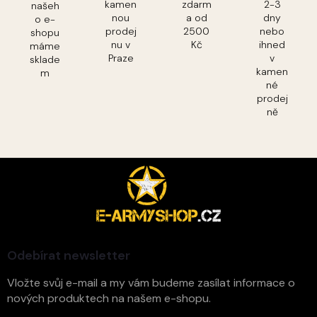
kamen
zdarm
2-3
našeh
nou
a od
dny
o e-
prodej
2500
nebo
shopu
nu v
Kč
ihned
máme
Praze
v
sklade
kamen
m
né
prodej
ně
Z
á
p
a
t
í
Odebírat newsletter
Vložte svůj e-mail a my vám budeme zasílat informace o
nových produktech na našem e-shopu.