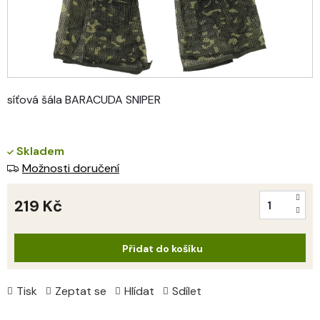
síťová šála BARACUDA SNIPER
Skladem
Možnosti doručení
219 Kč
Měrná
cena:
Přidat do košíku
Tisk
Zeptat se
Hlídat
Sdílet