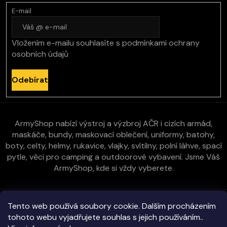
E-mail
Vložením e-mailu souhlasíte s
podmínkami ochrany
osobních údajů
Odebírat
ArmyShop nabízí výstroj a výzbroj AČR i cizích armád,
maskáče, bundy, maskovací oblečení, uniformy, batohy,
boty, celty, helmy, rukavice, vlajky, svítilny, polní láhve, spací
pytle, věci pro camping a outdoorové vybavení. Jsme Váš
ArmyShop, kde si vždy vyberete.
Zákaznická péče
Tento web používá soubory cookie. Dalším procházením
tohoto webu vyjadřujete souhlas s jejich používáním..