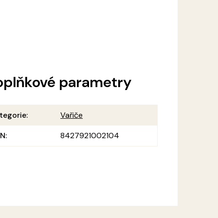
oplňkové parametry
tegorie
:
Vařiče
AN
:
8427921002104