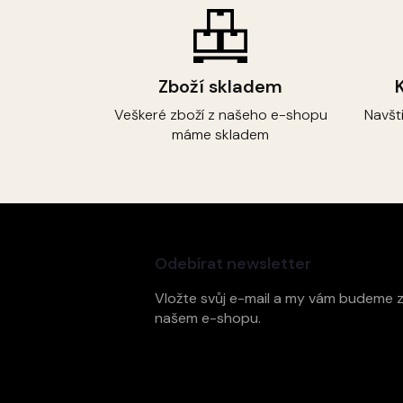
Zboží skladem
Veškeré zboží z našeho e-shopu
Navšt
máme skladem
Z
á
p
Odebírat newsletter
a
t
Vložte svůj e-mail a my vám budeme 
í
našem e-shopu.