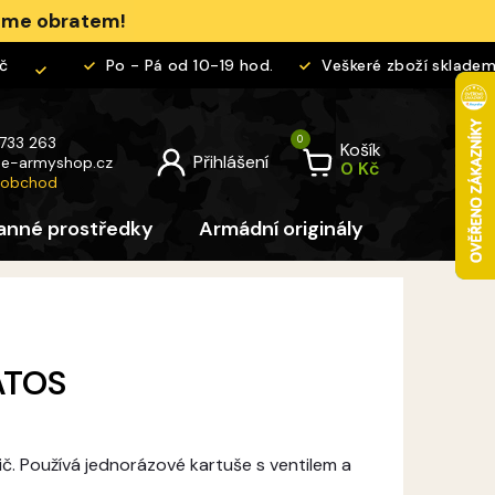
jeme obratem!
Po - Pá od 10-19 hod.
Veškeré zboží skladem
 733 263
Košík
@
e-armyshop.cz
 obchod
anné prostředky
Armádní originály
Pro děti
 ATOS
ič. Používá jednorázové kartuše s ventilem a