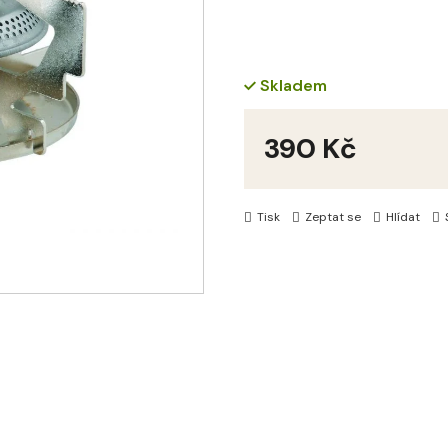
Skladem
390 Kč
Měrná
cena:
Tisk
Zeptat se
Hlídat