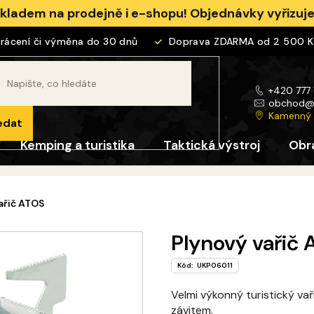
skladem na prodejně i e-shopu! Objednávky vyřizu
cení či výměna do 30 dnů
Doprava ZDARMA od 2 500 Kč
+420 777
obchod
Kamenný
edat
Kemping a turistika
Taktická výstroj
Obr
ařič ATOS
Plynový vařič
Kód:
UKP06011
Velmi výkonný turistický vař
závitem.