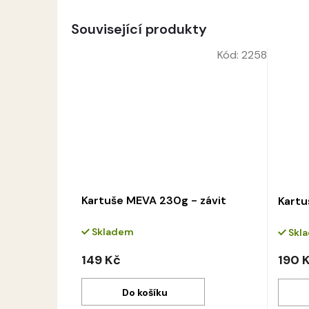
Související produkty
Kód:
2258
Kartuše MEVA 230g - závit
Kartu
Skladem
Skl
149 Kč
190 
Do košíku