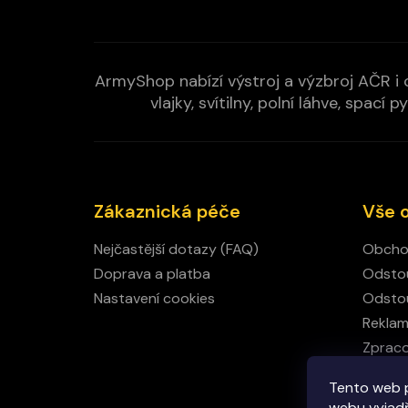
ArmyShop nabízí výstroj a výzbroj AČR i c
vlajky, svítilny, polní láhve, spa
Zákaznická péče
Vše 
Nejčastější dotazy (FAQ)
Obcho
Doprava a platba
Odstou
Nastavení cookies
Odstou
Rekla
Zpraco
Kamen
Tento web 
Kontak
webu vyjadřu