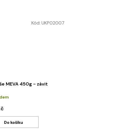
Kód:
UKP02007
še MEVA 450g - závit
adem
Kč
Do košíku