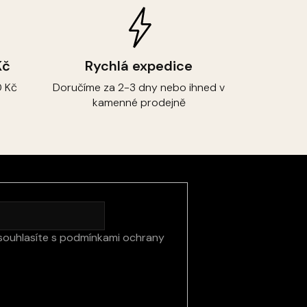
Kč
Rychlá expedice
 Kč
Doručíme za 2-3 dny nebo ihned v
kamenné prodejně
souhlasíte s
podmínkami ochrany