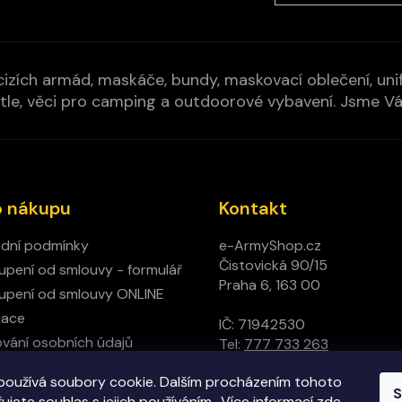
izích armád, maskáče, bundy, maskovací oblečení, unifo
cí pytle, věci pro camping a outdoorové vybavení. Jsme 
o nákupu
Kontakt
dní podmínky
e-ArmyShop.cz
Čistovická 90/15
pení od smlouvy - formulář
Praha 6, 163 00
pení od smlouvy ONLINE
mace
IČ: 71942530
vání osobních údajů
Tel:
777 733 263
ný obchod
používá soubory cookie. Dalším procházením tohoto
t
S
jete souhlas s jejich používáním.. Více informací
zde
.