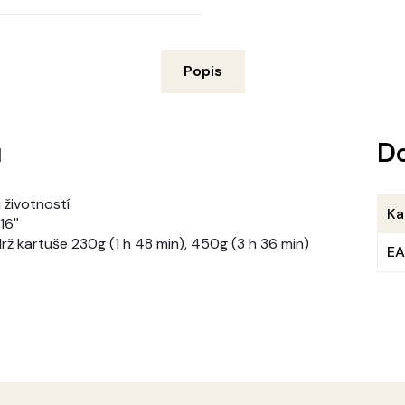
Popis
u
D
 životností
Ka
16ʺ
ž kartuše 230g (1 h 48 min), 450g (3 h 36 min)
E