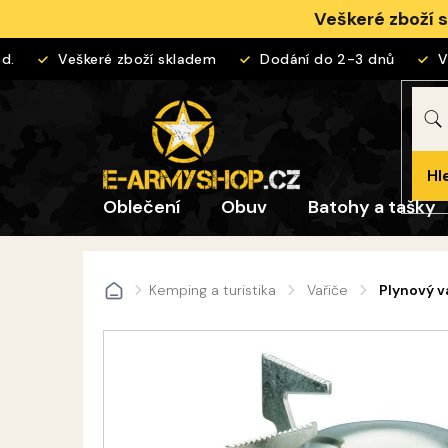
Přejít
Veškeré zboží 
na
obsah
Veškeré zboží skladem
Dodání do 2-3 dnů
Vrá
Hl
Oblečení
Obuv
Batohy a tašky
Kemping a turistika
Vařiče
Plynový v
Domů