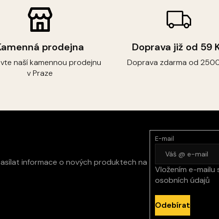
Kamenná prodejna
Doprava již od 59 
ivte naší kamennou prodejnu
Doprava zdarma od 2500
v Praze
E-mail
zasílat informace o nových produktech na
Vložením e-mailu 
osobních údajů
Odebírat