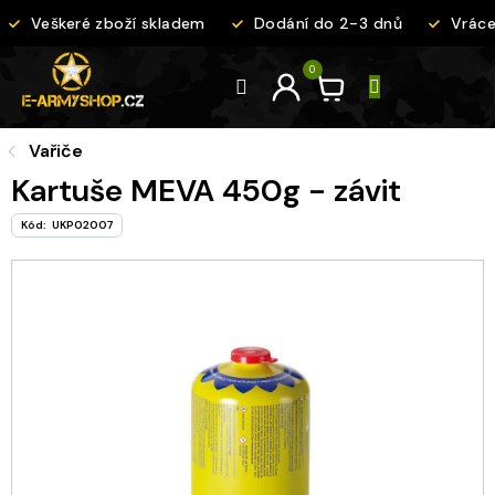
Přejít
Veškeré zboží skladem
Dodání do 2-3 dnů
Vrácen
na
obsah
Vařiče
Kartuše MEVA 450g - závit
Kód:
UKP02007