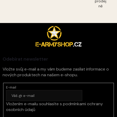
prodej
ně
Z
á
p
a
t
í
Odebírat newsletter
Vložte svůj e-mail a my vám budeme zasílat informace o
nových produktech na našem e-shopu.
E-mail
Vložením e-mailu souhlasíte s
podmínkami ochrany
osobních údajů