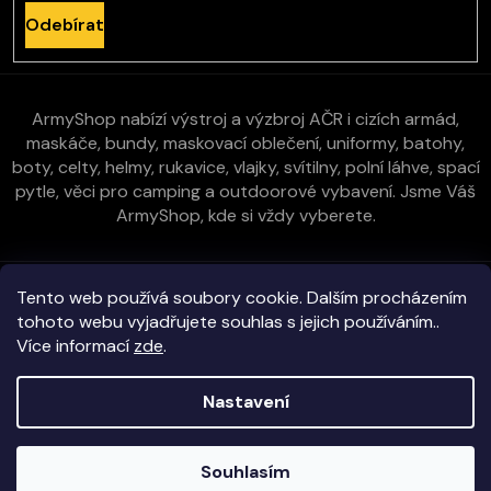
Odebírat
ArmyShop nabízí výstroj a výzbroj AČR i cizích armád,
maskáče, bundy, maskovací oblečení, uniformy, batohy,
boty, celty, helmy, rukavice, vlajky, svítilny, polní láhve, spací
pytle, věci pro camping a outdoorové vybavení. Jsme Váš
ArmyShop, kde si vždy vyberete.
Zákaznická péče
Tento web používá soubory cookie. Dalším procházením
tohoto webu vyjadřujete souhlas s jejich používáním..
Více informací
zde
.
Vše o nákupu
Nastavení
Kontakt
Copyright 2026
E-ArmyShop.cz
. Všechna práva vyhrazena.
Souhlasím
Veškeré zboží skladem na prodejně i e-shopu!
Vytvořil Shoptet
|
D2solutions
|
ShopCode