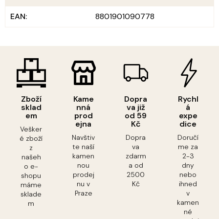
EAN
:
8801901090778
Zboží
Kame
Dopra
Rychl
sklad
nná
va již
á
em
prod
od 59
expe
ejna
Kč
dice
Vešker
Navštiv
Dopra
Doručí
é zboží
te naší
va
me za
z
kamen
zdarm
2-3
našeh
nou
a od
dny
o e-
prodej
2500
nebo
shopu
nu v
Kč
ihned
máme
Praze
v
sklade
kamen
m
né