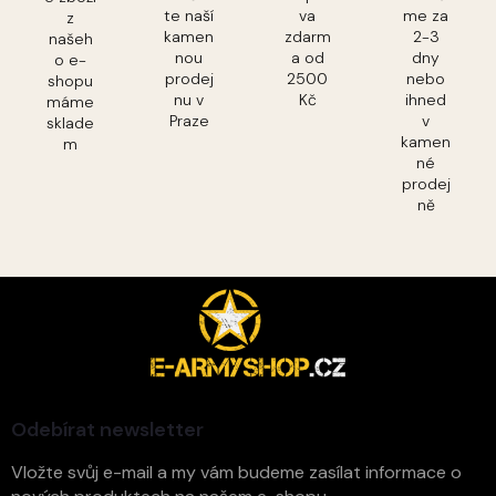
te naší
va
me za
z
kamen
zdarm
2-3
našeh
nou
a od
dny
o e-
prodej
2500
nebo
shopu
nu v
Kč
ihned
máme
Praze
v
sklade
kamen
m
né
prodej
ně
Z
á
p
a
t
í
Odebírat newsletter
Vložte svůj e-mail a my vám budeme zasílat informace o