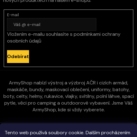
nových produktech na našem e-shopu.
E-mail
Vložením e-mailu souhlasíte s
podmínkami ochrany
osobních údajů
Odebírat
ArmyShop nabízí výstroj a výzbroj AČR i cizích armád,
maskáče, bundy, maskovací oblečení, uniformy, batohy,
boty, celty, helmy, rukavice, vlajky, svítilny, polní láhve, spací
pytle, věci pro camping a outdoorové vybavení. Jsme Váš
ArmyShop, kde si vždy vyberete.
Zákaznická péče
Tento web používá soubory cookie. Dalším procházením