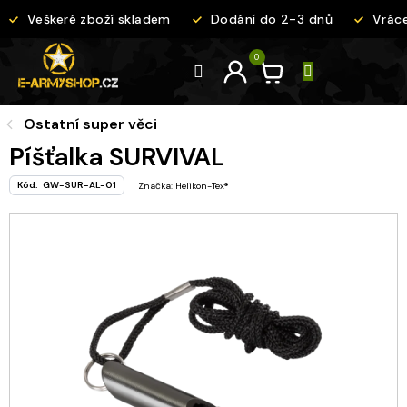
Přejít
Veškeré zboží skladem
Dodání do 2-3 dnů
Vrácen
na
obsah
Ostatní super věci
Píšťalka SURVIVAL
Kód:
GW-SUR-AL-01
Značka:
Helikon-Tex®