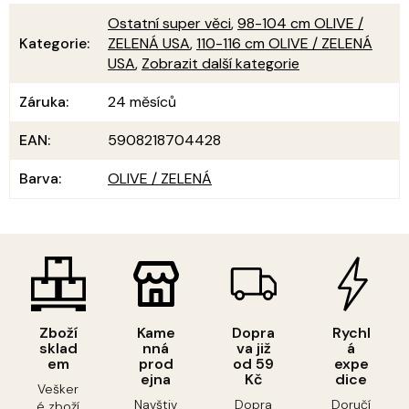
Ostatní super věci
,
98-104 cm OLIVE /
Kategorie
:
ZELENÁ USA
,
110-116 cm OLIVE / ZELENÁ
USA
,
Zobrazit další kategorie
Záruka
:
24 měsíců
EAN
:
5908218704428
Barva
:
OLIVE / ZELENÁ
Zboží
Kame
Dopra
Rychl
sklad
nná
va již
á
em
prod
od 59
expe
ejna
Kč
dice
Vešker
Navštiv
Dopra
Doručí
é zboží