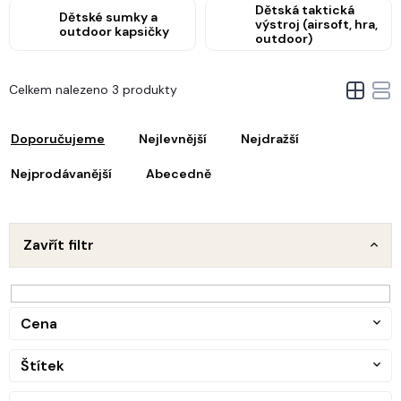
Dětská taktická
Dětské sumky a
výstroj (airsoft, hra,
outdoor kapsičky
outdoor)
V
Celkem nalezeno 3 produkty
ý
Ř
p
a
i
Doporučujeme
Nejlevnější
Nejdražší
z
s
e
Nejprodávanější
Abecedně
p
n
r
o
p
d
Zavřít filtr
u
o
k
d
t
u
ů
Cena
k
t
Štítek
ů