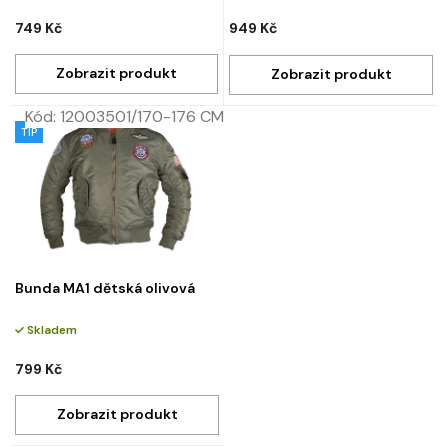
749 Kč
949 Kč
Kód:
12003501/170-176 CM
TIP
Bunda MA1 dětská olivová
Skladem
799 Kč