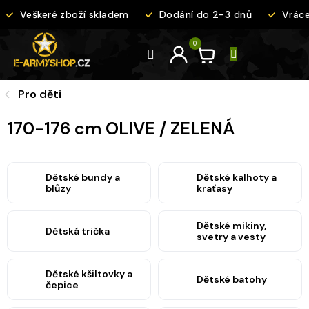
Přejít
Veškeré zboží skladem
Dodání do 2-3 dnů
Vrácen
na
obsah
Pro děti
170-176 cm OLIVE / ZELENÁ
Dětské bundy a
Dětské kalhoty a
blůzy
kraťasy
Dětské mikiny,
Dětská trička
svetry a vesty
Dětské kšiltovky a
Dětské batohy
čepice