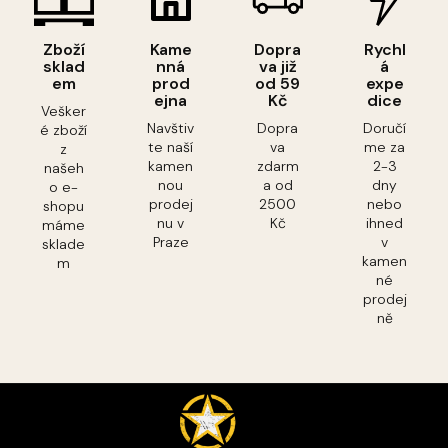
Zboží
Kame
Dopra
Rychl
sklad
nná
va již
á
em
prod
od 59
expe
ejna
Kč
dice
Vešker
Navštiv
Dopra
Doručí
é zboží
te naší
va
me za
z
kamen
zdarm
2-3
našeh
nou
a od
dny
o e-
prodej
2500
nebo
shopu
nu v
Kč
ihned
máme
Praze
v
sklade
kamen
m
né
prodej
ně
Z
á
p