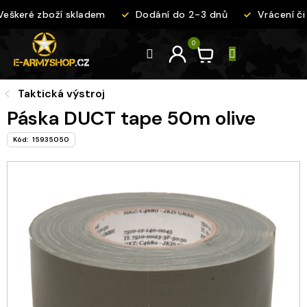
Přejít
eškeré zboží skladem
Dodání do 2-3 dnů
Vrácení či
na
obsah
Taktická výstroj
Páska DUCT tape 50m olive
Kód:
15935050