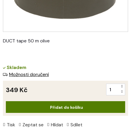
DUCT tape 50 m olive
Skladem
Možnosti doručení
349 Kč
Měrná
cena:
Přidat do košíku
Tisk
Zeptat se
Hlídat
Sdílet