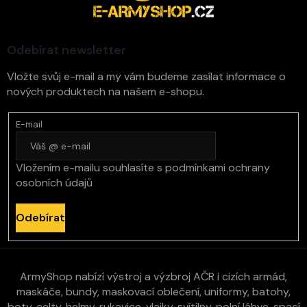
a
t
í
Odebírat newsletter
Vložte svůj e-mail a my vám budeme zasílat informace o
nových produktech na našem e-shopu.
E-mail
Vložením e-mailu souhlasíte s
podmínkami ochrany
osobních údajů
Odebírat
ArmyShop nabízí výstroj a výzbroj AČR i cizích armád,
maskáče, bundy, maskovací oblečení, uniformy, batohy,
boty, celty, helmy, rukavice, vlajky, svítilny, polní láhve, spací