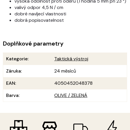
vysoká odolnost proti oděru (1 hodina 5 mm při 23 °)
valivý odpor 4,5 N / cm
dobré navíjecí vlastnosti
dobrá popisovatelnost
Doplňkové parametry
Kategorie
:
Taktická výstroj
Záruka
:
24 měsíců
EAN
:
4050452048378
Barva
:
OLIVE / ZELENÁ