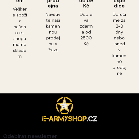
em
prod
od 59
expe
ejna
Kč
dice
Vešker
Navštiv
Dopra
Doručí
é zboží
te naší
va
me za
z
kamen
zdarm
2-3
našeh
nou
a od
dny
o e-
prodej
2500
nebo
shopu
nu v
Kč
ihned
máme
Praze
v
sklade
kamen
m
né
prodej
ně
Z
á
p
a
t
í
Odebírat newsletter