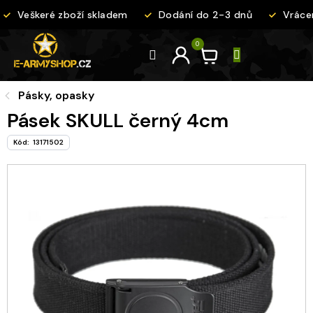
Přejít
Veškeré zboží skladem
Dodání do 2-3 dnů
Vrácen
na
obsah
Pásky, opasky
Pásek SKULL černý 4cm
Kód:
13171502