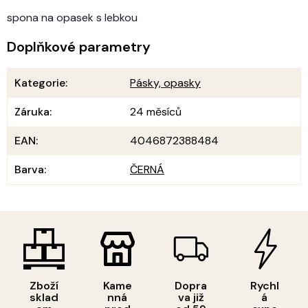
spona na opasek s lebkou
Doplňkové parametry
Kategorie
:
Pásky, opasky
Záruka
:
24 měsíců
EAN
:
4046872388484
Barva
:
ČERNÁ
Zboží
Kame
Dopra
Rychl
sklad
nná
va již
á