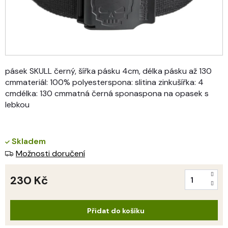
pásek SKULL černý, šířka pásku 4cm, délka pásku až 130
cmmateriál: 100% polyesterspona: slitina zinkušířka: 4
cmdélka: 130 cmmatná černá sponaspona na opasek s
lebkou
Skladem
Možnosti doručení
230 Kč
Měrná
cena:
Přidat do košíku