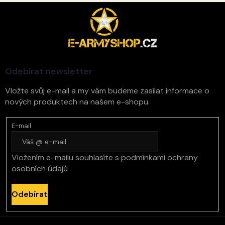
Z
á
p
a
t
í
Odebírat newsletter
Vložte svůj e-mail a my vám budeme zasílat informace o
nových produktech na našem e-shopu.
E-mail
Vložením e-mailu souhlasíte s
podmínkami ochrany
osobních údajů
Odebírat