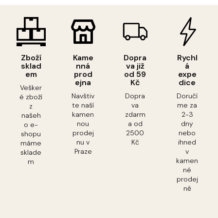
Zboží
Kame
Dopra
Rychl
sklad
nná
va již
á
em
prod
od 59
expe
ejna
Kč
dice
Vešker
Navštiv
Dopra
Doručí
é zboží
te naší
va
me za
z
kamen
zdarm
2-3
našeh
nou
a od
dny
o e-
prodej
2500
nebo
shopu
nu v
Kč
ihned
máme
Praze
v
sklade
kamen
m
né
prodej
ně