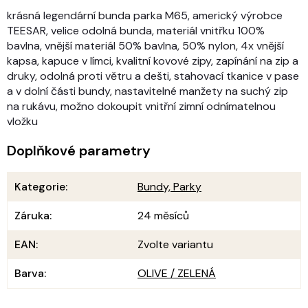
krásná legendární bunda parka M65, americký výrobce
TEESAR, velice odolná bunda, materiál vnitřku 100%
bavlna, vnější materiál 50% bavlna, 50% nylon, 4x vnější
kapsa, kapuce v límci, kvalitní kovové zipy, zapínání na zip a
druky, odolná proti větru a dešti, stahovací tkanice v pase
a v dolní části bundy, nastavitelné manžety na suchý zip
na rukávu, možno dokoupit vnitřní zimní odnímatelnou
vložku
Doplňkové parametry
Kategorie
:
Bundy, Parky
Záruka
:
24 měsíců
EAN
:
Zvolte variantu
Barva
:
OLIVE / ZELENÁ