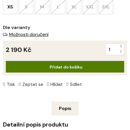
XS
S
M
L
XL
XXL
3XL
Dle varianty
Možnosti doručení
2 190 Kč
Měrná
cena:
Přidat do košíku
Tisk
Zeptat se
Hlídat
Sdílet
Popis
Detailní popis produktu