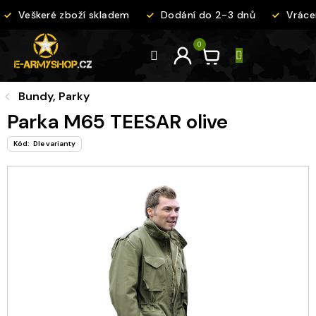
Přejít
Veškeré zboží skladem
Dodání do 2-3 dnů
Vrácen
na
obsah
Bundy, Parky
Parka M65 TEESAR olive
Kód:
Dle varianty