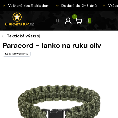
Přejít
Veškeré zboží skladem
Dodání do 2-3 dnů
Vrácen
na
obsah
Taktická výstroj
Paracord - lanko na ruku oliv
Kód:
Dle varianty