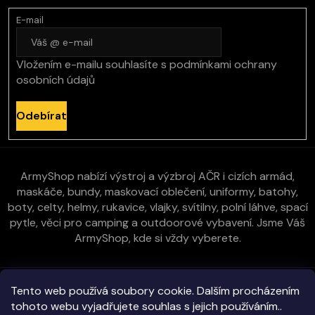
E-mail
Vložením e-mailu souhlasíte s
podmínkami ochrany
osobních údajů
Odebírat
ArmyShop nabízí výstroj a výzbroj AČR i cizích armád,
maskáče, bundy, maskovací oblečení, uniformy, batohy,
boty, celty, helmy, rukavice, vlajky, svítilny, polní láhve, spací
pytle, věci pro camping a outdoorové vybavení. Jsme Váš
ArmyShop, kde si vždy vyberete.
Zákaznická péče
Tento web používá soubory cookie. Dalším procházením
tohoto webu vyjadřujete souhlas s jejich používáním..