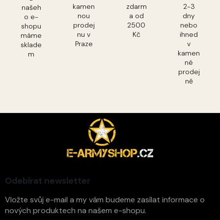
kamen
zdarm
2-3
našeh
nou
a od
dny
o e-
prodej
2500
nebo
shopu
nu v
Kč
ihned
máme
Praze
v
sklade
kamen
m
né
prodej
ně
Z
á
p
a
t
í
Odebírat newsletter
Vložte svůj e-mail a my vám budeme zasílat informace o
nových produktech na našem e-shopu.