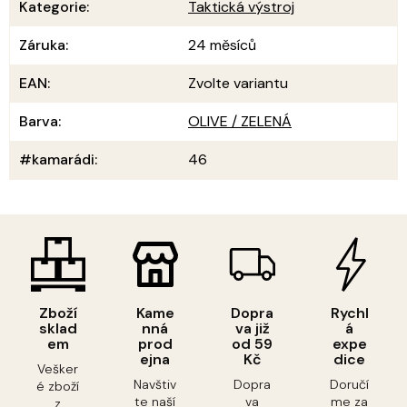
Kategorie
:
Taktická výstroj
Záruka
:
24 měsíců
EAN
:
Zvolte variantu
Barva
:
OLIVE / ZELENÁ
#kamarádi
:
46
Zboží
Kame
Dopra
Rychl
sklad
nná
va již
á
em
prod
od 59
expe
ejna
Kč
dice
Vešker
Navštiv
Dopra
Doručí
é zboží
te naší
va
me za
z