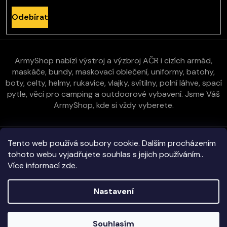
Odebírat
ArmyShop nabízí výstroj a výzbroj AČR i cizích armád,
maskáče, bundy, maskovací oblečení, uniformy, batohy,
boty, celty, helmy, rukavice, vlajky, svítilny, polní láhve, spací
pytle, věci pro camping a outdoorové vybavení. Jsme Váš
ArmyShop, kde si vždy vyberete.
Zákaznická péče
Tento web používá soubory cookie. Dalším procházením
tohoto webu vyjadřujete souhlas s jejich používáním..
Více informací
zde
.
Vše o nákupu
Nastavení
Kontakt
Copyright 2026
E-ArmyShop.cz
. Všechna práva vyhrazena.
Souhlasím