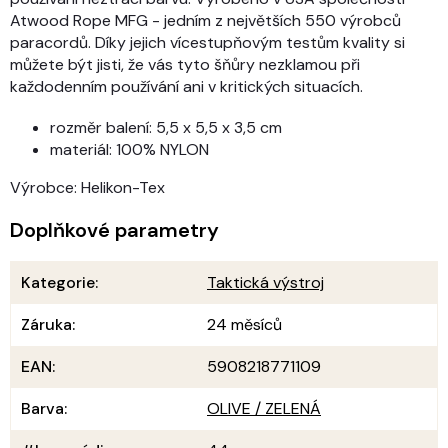
Atwood Rope MFG - jedním z největších 550 výrobců
paracordů. Díky jejich vícestupňovým testům kvality si
můžete být jisti, že vás tyto šňůry nezklamou při
každodenním používání ani v kritických situacích.
rozměr balení: 5,5 x 5,5 x 3,5 cm
materiál: 100% NYLON
Výrobce: Helikon-Tex
Doplňkové parametry
Kategorie
:
Taktická výstroj
Záruka
:
24 měsíců
EAN
:
5908218771109
Barva
:
OLIVE / ZELENÁ