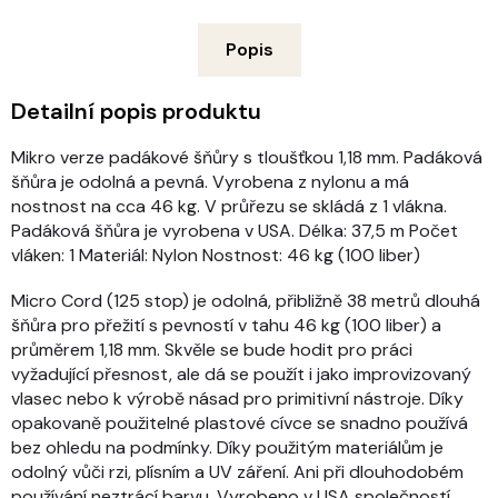
Popis
Detailní popis produktu
Mikro verze padákové šňůry s tloušťkou 1,18 mm. Padáková
šňůra je odolná a pevná. Vyrobena z nylonu a má
nostnost na cca 46 kg. V průřezu se skládá z 1 vlákna.
Padáková šňůra je vyrobena v USA. Délka: 37,5 m Počet
vláken: 1 Materiál: Nylon Nostnost: 46 kg (100 liber)
Micro Cord (125 stop) je odolná, přibližně 38 metrů dlouhá
šňůra pro přežití s pevností v tahu 46 kg (100 liber) a
průměrem 1,18 mm. Skvěle se bude hodit pro práci
vyžadující přesnost, ale dá se použít i jako improvizovaný
vlasec nebo k výrobě násad pro primitivní nástroje. Díky
opakovaně použitelné plastové cívce se snadno používá
bez ohledu na podmínky. Díky použitým materiálům je
odolný vůči rzi, plísním a UV záření. Ani při dlouhodobém
používání neztrácí barvu. Vyrobeno v USA společností