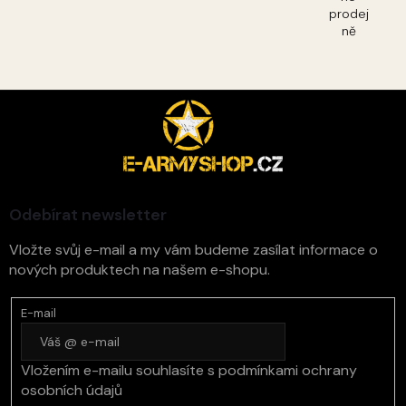
prodej
ně
Z
á
p
a
t
í
Odebírat newsletter
Vložte svůj e-mail a my vám budeme zasílat informace o
nových produktech na našem e-shopu.
E-mail
Vložením e-mailu souhlasíte s
podmínkami ochrany
osobních údajů