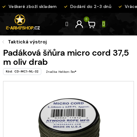
Přejít
Veškeré zboží skladem
Dodání do 2-3 dnů
Vrácen
na
obsah
Taktická výstroj
Padáková šňůra micro cord 37,5
m oliv drab
Kód:
CD-MC1-NL-32
Značka:
Helikon-Tex®