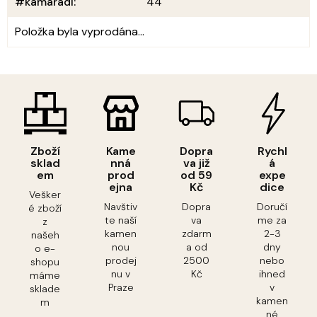
#kamarádi
:
44
Položka byla vyprodána…
Zboží
Kame
Dopra
Rychl
sklad
nná
va již
á
em
prod
od 59
expe
ejna
Kč
dice
Vešker
Navštiv
Dopra
Doručí
é zboží
te naší
va
me za
z
kamen
zdarm
2-3
našeh
nou
a od
dny
o e-
prodej
2500
nebo
shopu
nu v
Kč
ihned
máme
Praze
v
sklade
kamen
m
né