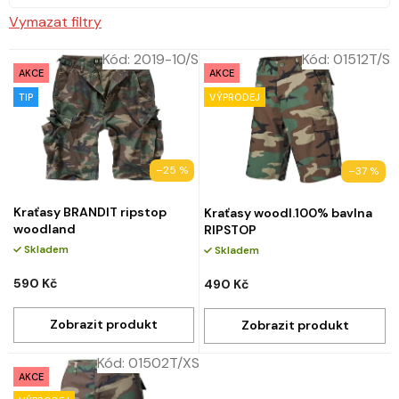
Vymazat filtry
Kód:
2019-10/S
Kód:
01512T/S
AKCE
AKCE
TIP
VÝPRODEJ
–25 %
–37 %
Kraťasy BRANDIT ripstop
Kraťasy woodl.100% bavlna
woodland
RIPSTOP
Skladem
Skladem
590 Kč
490 Kč
Kód:
01502T/XS
AKCE