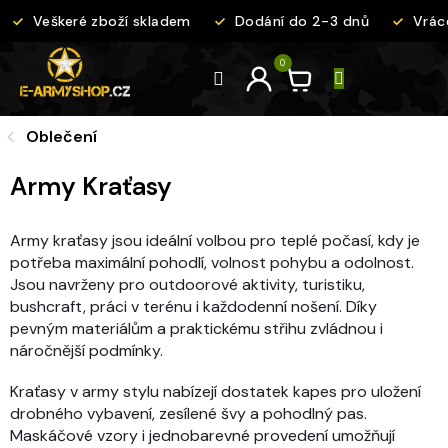
Přejít
Veškeré zboží skladem
Dodání do 2-3 dnů
Vráce
na
obsah
Oblečení
Army Kraťasy
Army kraťasy jsou ideální volbou pro teplé počasí, kdy je
potřeba maximální pohodlí, volnost pohybu a odolnost.
Jsou navrženy pro outdoorové aktivity, turistiku,
bushcraft, práci v terénu i každodenní nošení. Díky
pevným materiálům a praktickému střihu zvládnou i
náročnější podmínky.
Kraťasy v army stylu nabízejí dostatek kapes pro uložení
drobného vybavení, zesílené švy a pohodlný pas.
Maskáčové vzory i jednobarevné provedení umožňují