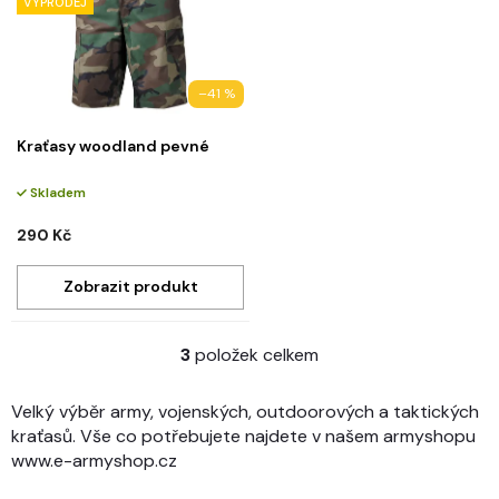
VÝPRODEJ
–41 %
Kraťasy woodland pevné
Skladem
290 Kč
3
položek celkem
O
v
l
Velký výběr army, vojenských, outdoorových a taktických
á
kraťasů. Vše co potřebujete najdete v našem armyshopu
d
www.e-armyshop.cz
a
c