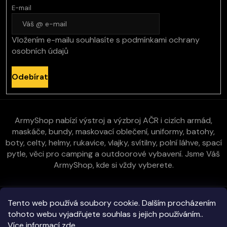
E-mail
Vložením e-mailu souhlasíte s
podmínkami ochrany
osobních údajů
Odebírat
ArmyShop nabízí výstroj a výzbroj AČR i cizích armád,
maskáče, bundy, maskovací oblečení, uniformy, batohy,
boty, celty, helmy, rukavice, vlajky, svítilny, polní láhve, spací
pytle, věci pro camping a outdoorové vybavení. Jsme Váš
ArmyShop, kde si vždy vyberete.
Zákaznická péče
Tento web používá soubory cookie. Dalším procházením
tohoto webu vyjadřujete souhlas s jejich používáním..
Více informací
zde
.
Vše o nákupu