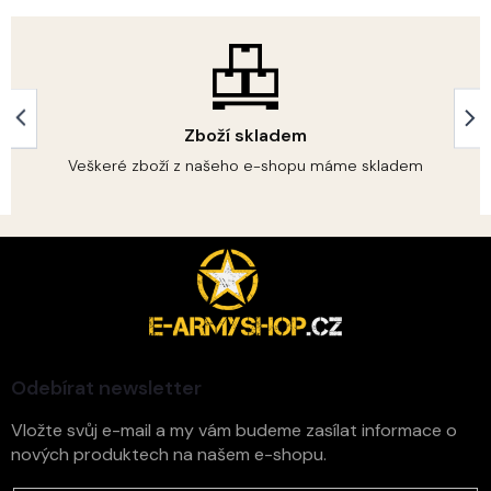
í
p
r
v
k
y
Zboží skladem
v
ý
Veškeré zboží z našeho e-shopu máme skladem
p
i
s
u
Z
á
p
a
t
í
Odebírat newsletter
Vložte svůj e-mail a my vám budeme zasílat informace o
nových produktech na našem e-shopu.