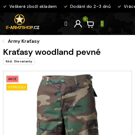
Přejít
Veškeré zboží skladem
Dodání do 2-3 dnů
Vrácen
na
obsah
Army Kraťasy
Kraťasy woodland pevné
Kód:
Dle varianty
AKCE
VÝPRODEJ