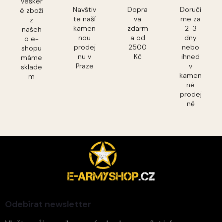
Vešker
Navštiv
Dopra
Doručí
é zboží
te naší
va
me za
z
kamen
zdarm
2-3
našeh
nou
a od
dny
o e-
prodej
2500
nebo
shopu
nu v
Kč
ihned
máme
Praze
v
sklade
kamen
m
né
prodej
ně
Z
á
p
a
t
í
Odebírat newsletter