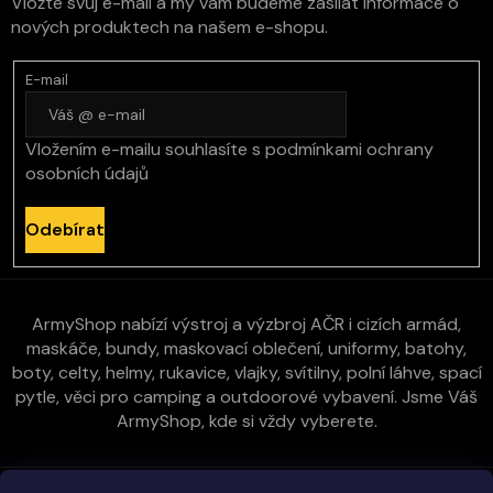
Vložte svůj e-mail a my vám budeme zasílat informace o
nových produktech na našem e-shopu.
E-mail
Vložením e-mailu souhlasíte s
podmínkami ochrany
osobních údajů
Odebírat
ArmyShop nabízí výstroj a výzbroj AČR i cizích armád,
maskáče, bundy, maskovací oblečení, uniformy, batohy,
boty, celty, helmy, rukavice, vlajky, svítilny, polní láhve, spací
pytle, věci pro camping a outdoorové vybavení. Jsme Váš
ArmyShop, kde si vždy vyberete.