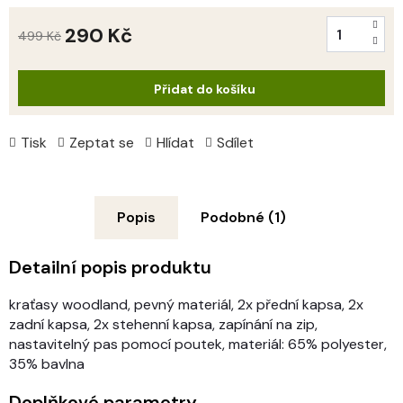
290 Kč
499 Kč
Měrná
cena:
Přidat do košíku
Tisk
Zeptat se
Hlídat
Sdílet
Popis
Podobné (1)
Detailní popis produktu
kraťasy woodland, pevný materiál, 2x přední kapsa, 2x
zadní kapsa, 2x stehenní kapsa, zapínání na zip,
nastavitelný pas pomocí poutek, materiál:
65% polyester
,
35% bavlna
Doplňkové parametry