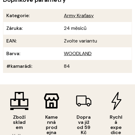
Kategorie
:
Army Kraťasy
Záruka
:
24 měsíců
EAN
:
Zvolte variantu
Barva
:
WOODLAND
#kamarádi
:
84
Zboží
Kame
Dopra
Rychl
sklad
nná
va již
á
em
prod
od 59
expe
ejna
Kč
dice