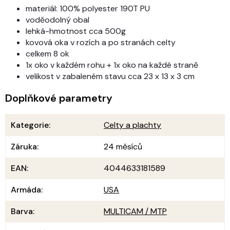
materiál: 100% polyester 190T PU
voděodolný obal
lehká-hmotnost cca 500g
kovová oka v rozích a po stranách celty
celkem 8 ok
1x oko v každém rohu + 1x oko na každé straně
velikost v zabaleném stavu cca 23 x 13 x 3 cm
Doplňkové parametry
Kategorie
:
Celty a plachty
Záruka
:
24 měsíců
EAN
:
4044633181589
Armáda
:
USA
Barva
:
MULTICAM / MTP