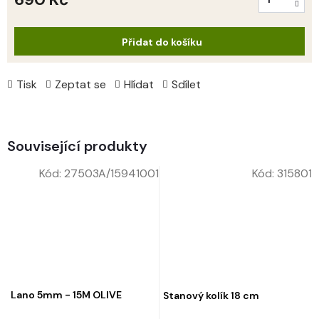
Měrná
cena:
Přidat do košíku
Tisk
Zeptat se
Hlídat
Sdílet
Související produkty
Kód:
27503A/15941001
Kód:
315801
Lano 5mm - 15M OLIVE
Stanový kolík 18 cm