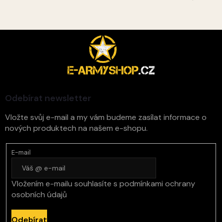
Z
á
p
a
t
í
Odebírat newsletter
Vložte svůj e-mail a my vám budeme zasílat informace o
nových produktech na našem e-shopu.
E-mail
Vložením e-mailu souhlasíte s
podmínkami ochrany
osobních údajů
Odebírat