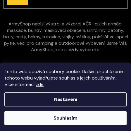
ArmyShop nabízí výstroj a výzbroj AČR i cizích armád,
maskáče, bundy, maskovací oblečení, uniformy, batohy,
boty, celty, helmy, rukavice, vlajky, svítilny, polní láhve, spací
pytle, věci pro camping a outdoorové vybavení. Jsme Váš
ArmyShop, kde si vždy vyberete.
Zákaznická péče
Tento web používá soubory cookie. Dalším procházením
tohoto webu vyjadřujete souhlas s jejich používáním..
Více informací
zde
.
Vše o nákupu
Kontakt
Nastavení
Copyright 2026
E-ArmyShop.cz
. Všechna práva vyhrazena.
Souhlasím
Veškeré zboží skladem na prodejně i e-shopu!
Vytvořil Shoptet
|
D2solutions
|
ShopCode
Objednávky vyřizujeme obratem!