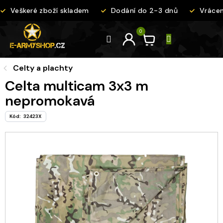
Přejít
Veškeré zboží skladem
Dodání do 2-3 dnů
Vrácení
na
obsah
Celty a plachty
Celta multicam 3x3 m
nepromokavá
Kód:
32423X