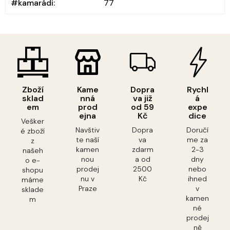
#kamarádi
:
77
Zboží
Kame
Dopra
Rychl
sklad
nná
va již
á
em
prod
od 59
expe
ejna
Kč
dice
Vešker
Navštiv
Dopra
Doručí
é zboží
te naší
va
me za
z
kamen
zdarm
2-3
našeh
nou
a od
dny
o e-
prodej
2500
nebo
shopu
nu v
Kč
ihned
máme
Praze
v
sklade
kamen
m
né
prodej
ně