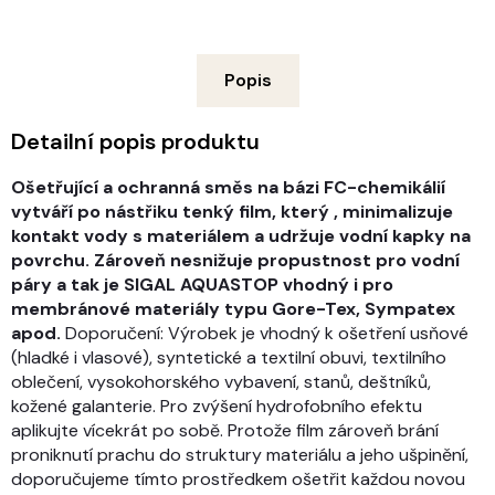
Popis
Detailní popis produktu
Ošetřující a ochranná směs na bázi FC-chemikálií
vytváří po nástřiku tenký film, který , minimalizuje
kontakt vody s materiálem a udržuje vodní kapky na
povrchu. Zároveň nesnižuje propustnost pro vodní
páry a tak je SIGAL AQUASTOP vhodný i pro
membránové materiály typu Gore-Tex, Sympatex
apod.
Doporučení: Výrobek je vhodný k ošetření usňové
(hladké i vlasové), syntetické a textilní obuvi, textilního
oblečení, vysokohorského vybavení, stanů, deštníků,
kožené galanterie. Pro zvýšení hydrofobního efektu
aplikujte vícekrát po sobě. Protože film zároveň brání
proniknutí prachu do struktury materiálu a jeho ušpinění,
doporučujeme tímto prostředkem ošetřit každou novou