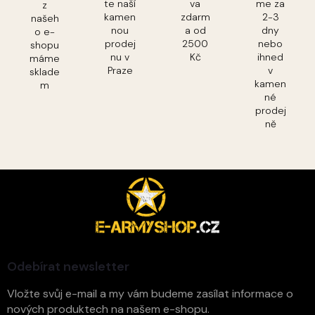
te naší
va
me za
z
kamen
zdarm
2-3
našeh
nou
a od
dny
o e-
prodej
2500
nebo
shopu
nu v
Kč
ihned
máme
Praze
v
sklade
kamen
m
né
prodej
ně
Z
á
p
a
t
í
Odebírat newsletter
Vložte svůj e-mail a my vám budeme zasílat informace o
nových produktech na našem e-shopu.