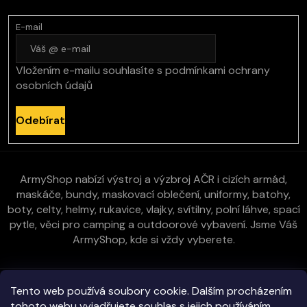
E-mail
Vložením e-mailu souhlasíte s
podmínkami ochrany
osobních údajů
Odebírat
ArmyShop nabízí výstroj a výzbroj AČR i cizích armád,
maskáče, bundy, maskovací oblečení, uniformy, batohy,
boty, celty, helmy, rukavice, vlajky, svítilny, polní láhve, spací
pytle, věci pro camping a outdoorové vybavení. Jsme Váš
ArmyShop, kde si vždy vyberete.
Zákaznická péče
Tento web používá soubory cookie. Dalším procházením
tohoto webu vyjadřujete souhlas s jejich používáním..