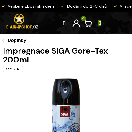
Přejít
Veškeré zboží skladem
Dodání do 2-3 dnů
Vrácen
na
obsah
Doplňky
Impregnace SIGA Gore-Tex
200ml
Kód:
2149