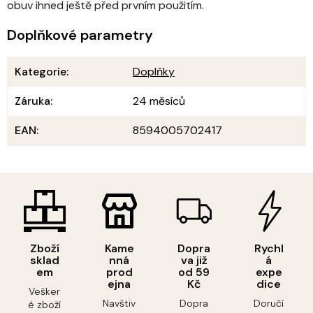
obuv ihned ještě před prvním použitím.
Doplňkové parametry
Kategorie
:
Doplňky
Záruka
:
24 měsíců
EAN
:
8594005702417
Zboží
Kame
Dopra
Rychl
sklad
nná
va již
á
em
prod
od 59
expe
ejna
Kč
dice
Vešker
Navštiv
Dopra
Doručí
é zboží