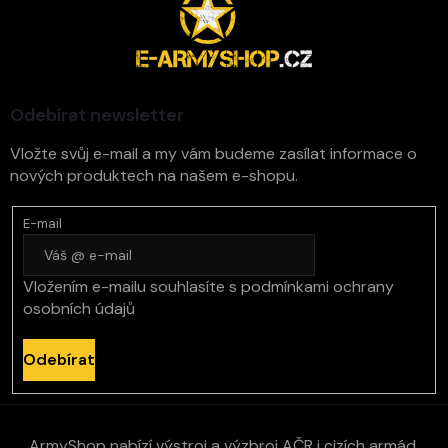
á
p
a
t
í
Odebírat newsletter
Vložte svůj e-mail a my vám budeme zasílat informace o
nových produktech na našem e-shopu.
E-mail
Vložením e-mailu souhlasíte s
podmínkami ochrany
osobních údajů
Odebírat
ArmyShop nabízí výstroj a výzbroj AČR i cizích armád,