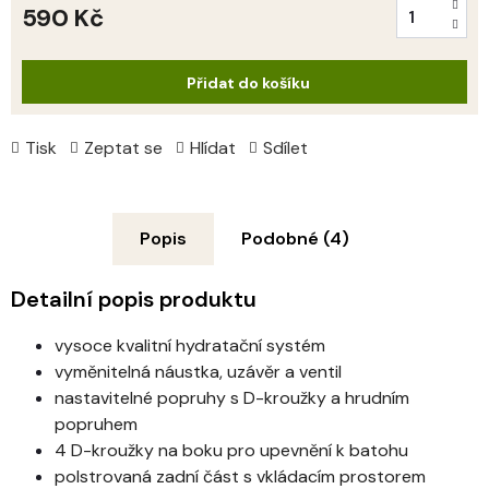
590 Kč
Měrná
cena:
Přidat do košíku
Tisk
Zeptat se
Hlídat
Sdílet
Popis
Podobné (4)
Detailní popis produktu
vysoce kvalitní hydratační systém
vyměnitelná náustka, uzávěr a ventil
nastavitelné popruhy s D-kroužky a hrudním 
popruhem
4 D-kroužky na boku pro upevnění k batohu
polstrovaná zadní část s vkládacím prostorem