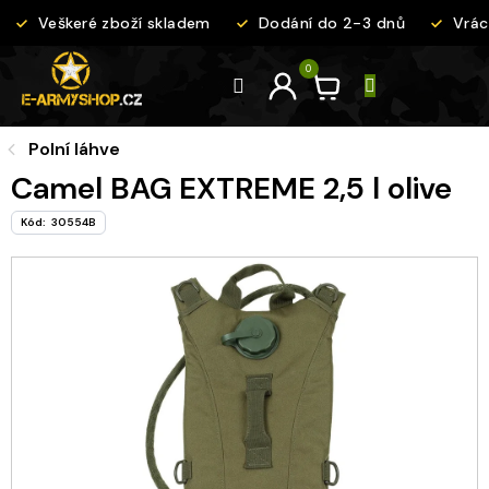
Přejít
Veškeré zboží skladem
Dodání do 2-3 dnů
Vráce
na
obsah
Polní láhve
Camel BAG EXTREME 2,5 l olive
Kód:
30554B