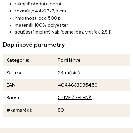
rukojeť přední a horní
rozměry: 44x22x2,5 cm
hmotnost: cca 500g
materiál: 100% polyester
součástí je pitný vak "camel bag vnitřek 2,5 l"
Doplňkové parametry
Kategorie
:
Polní láhve
Záruka
:
24 měsíců
EAN
:
4044633085450
Barva
:
OLIVE / ZELENÁ
#kamarádi
:
80