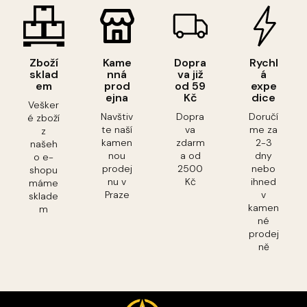
Zboží
Kame
Dopra
Rychl
sklad
nná
va již
á
em
prod
od 59
expe
ejna
Kč
dice
Vešker
Navštiv
Dopra
Doručí
é zboží
te naší
va
me za
z
kamen
zdarm
2-3
našeh
nou
a od
dny
o e-
prodej
2500
nebo
shopu
nu v
Kč
ihned
máme
Praze
v
sklade
kamen
m
né
prodej
ně
Z