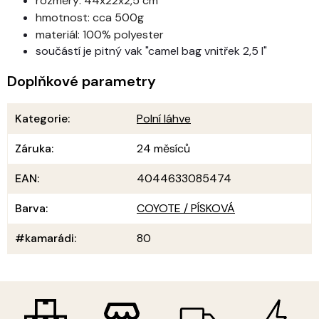
rozměry: 44x22x2,5 cm
hmotnost: cca 500g
materiál: 100% polyester
součástí je pitný vak "camel bag vnitřek 2,5 l"
Doplňkové parametry
Kategorie
:
Polní láhve
Záruka
:
24 měsíců
EAN
:
4044633085474
Barva
:
COYOTE / PÍSKOVÁ
#kamarádi
:
80