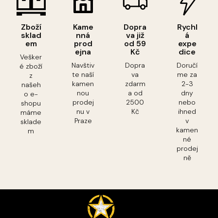
Zboží
Kame
Dopra
Rychl
sklad
nná
va již
á
em
prod
od 59
expe
ejna
Kč
dice
Vešker
Navštiv
Dopra
Doručí
é zboží
te naší
va
me za
z
kamen
zdarm
2-3
našeh
nou
a od
dny
o e-
prodej
2500
nebo
shopu
nu v
Kč
ihned
máme
Praze
v
sklade
kamen
m
né
prodej
ně
Z
á
p