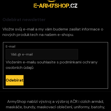
a
t
í
Odebírat newsletter
Vložte svůj e-mail a my vám budeme zasílat informace o
nových produktech na našem e-shopu.
E-mail
Vložením e-mailu souhlasíte s
podmínkami ochrany
osobních údajů
Odebírat
ArmyShop nabízí výstroj a výzbroj AČR i cizích armád,
maskáče, bundy, maskovací oblečení, uniformy, batohy,