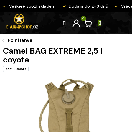
Přejít
Veškeré zboží skladem
Dodání do 2-3 dnů
Vráce
na
obsah
Polní láhve
Camel BAG EXTREME 2,5 l
coyote
Kód:
30554R