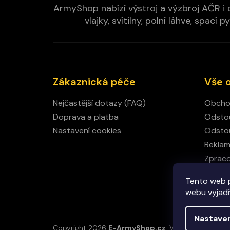
ArmyShop nabízí výstroj a výzbroj AČR i c
vlajky, svítilny, polní láhve, spa
Zákaznická péče
Vše 
Nejčastější dotazy (FAQ)
Obcho
Doprava a platba
Odstou
Nastavení cookies
Odstou
Rekla
Zpraco
Kamen
Tento web 
Kontak
webu vyjadřu
Nastave
Copyright 2026
E-ArmyShop.cz
. Všechna práva vy