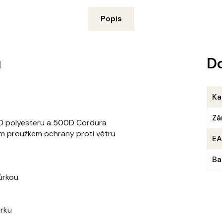
Popis
u
D
Ka
Zá
0D polyesteru a 500D Cordura
ým proužkem ochrany proti větru
E
Ba
ůrkou
ůrku