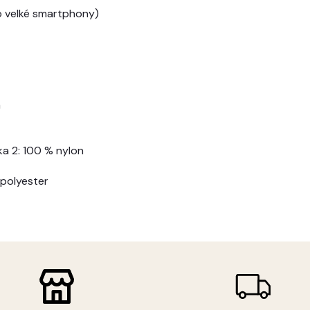
ro velké smartphony)
m
tka 2: 100 % nylon
 polyester