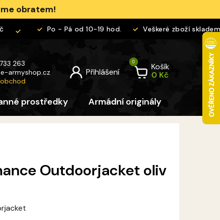
jeme obratem!
Po - Pá od 10-19 hod.
Veškeré zboží skladem
 733 263
Košík
@
e-armyshop.cz
 obchod
anné prostředky
Armádní originály
Pro děti
ance Outdoorjacket oliv
rjacket