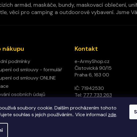
izích armád, maskáče, bundy, maskovací oblečení, unifo
cí pytle, věci pro camping a outdoorové vybavení. Jsme 
o nákupu
Kontakt
dní podmínky
e-ArmyShop.cz
Čistovická 90/15
pení od smlouvy - formulář
Praha 6, 163 00
pení od smlouvy ONLINE
mace
IČ: 71942530
vání osobních údajů
Tel:
777 733 263
ný obchod
používá soubory cookie. Dalším procházením tohoto
t
S
jete souhlas s jejich používáním.. Více informací
zde
.
ní
hrazena.