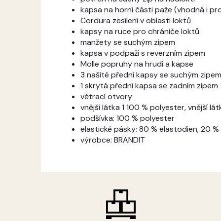
kapsa na horní části paže (vhodná i p
Cordura zesílení v oblasti loktů
kapsy na ruce pro chrániče loktů
manžety se suchým zipem
kapsa v podpaží s reverzním zipem
Molle popruhy na hrudi a kapse
3 našité přední kapsy se suchým zipe
1 skrytá přední kapsa se zadním zipem
větrací otvory
vnější látka 1 100 % polyester, vnější lá
podšívka: 100 % polyester
elastické pásky: 80 % elastodien, 20 %
výrobce: BRANDIT