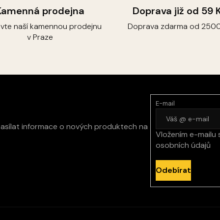
Kamenná prodejna
Doprava již od 59 
ivte naší kamennou prodejnu
Doprava zdarma od 2500
v Praze
E-mail
zasílat informace o nových produktech na
Vložením e-mailu 
osobních údajů
Odebírat