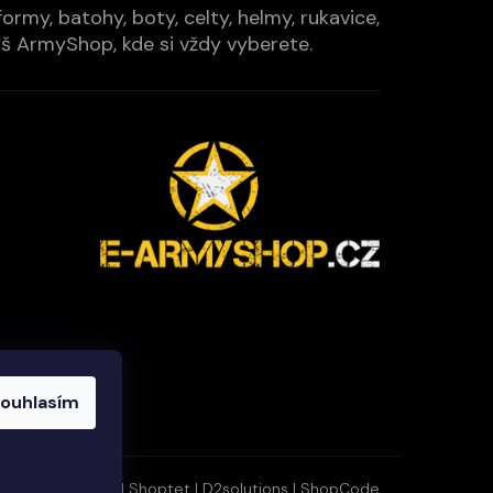
rmy, batohy, boty, celty, helmy, rukavice,
Váš ArmyShop, kde si vždy vyberete.
ouhlasím
Vytvořil Shoptet
|
D2solutions
|
ShopCode