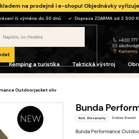
skladem na prodejně i e-shopu! Objednávky vyřizu
ení či výměna do 30 dnů
Doprava ZDARMA od 2 500 Kč
+420 777
obchod
Kamenný
edat
Kemping a turistika
Taktická výstroj
Obr
mance Outdoorjacket oliv
Bunda Perform
Značka:
Brandit
Kód:
Dle varianty
Bunda Performance Outdoo