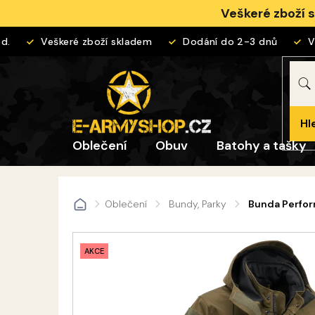
Přejít
Veškeré zboží 
na
obsah
Veškeré zboží skladem
Dodání do 2-3 dnů
Vrác
Hl
Oblečení
Obuv
Batohy a tašky
Oblečení
Bundy, Parky
Bunda Perfor
Domů
AKCE