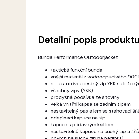
Detailní popis produkt
Bunda Performance Outdoorjacket
taktická funkční bunda
vnější materiál z vodoodpudivého 90
robustní dvoucestný zip YKK s uložen
všechny zipy (YKK)
prodyšná podšívka ze síťoviny
velká vnitřní kapsa se zadním zipem
nastavitelný pas a lem se stahovací šň
odepínací kapuce na zip
kapuce s přídavným kšiltem
nastavitelná kapuce na suchý zip a šň
povrch na suchý zip na nadloktí