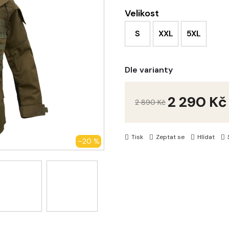
Velikost
S
XXL
5XL
Dle varianty
2 290 Kč
2 890 Kč
Tisk
Zeptat se
Hlídat
–20 %