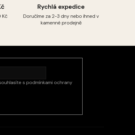
Kč
Rychlá expedice
 Kč
Doručíme za 2-3 dny nebo ihned v
kamenné prodejně
souhlasíte s
podmínkami ochrany