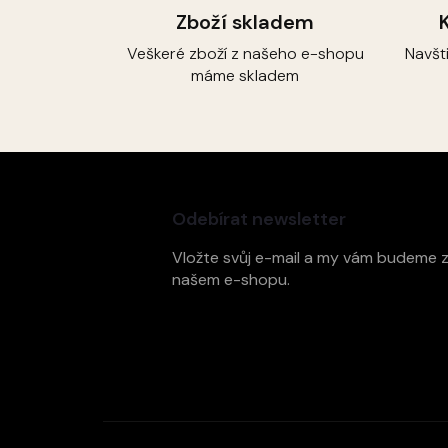
Zboží skladem
Veškeré zboží z našeho e-shopu
Navšt
máme skladem
Z
á
p
Odebírat newsletter
a
t
Vložte svůj e-mail a my vám budeme 
í
našem e-shopu.