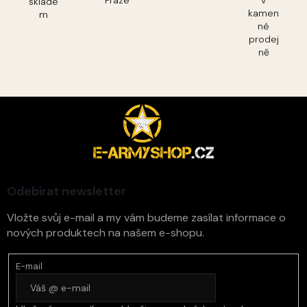
Praze
v
sklade
kamen
m
né
prodej
ně
Z
á
p
a
t
í
Odebírat newsletter
Vložte svůj e-mail a my vám budeme zasílat informace o
nových produktech na našem e-shopu.
E-mail