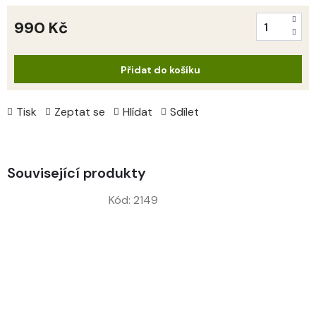
990 Kč
Měrná
cena:
Přidat do košíku
Tisk
Zeptat se
Hlídat
Sdílet
Související produkty
Kód:
2149