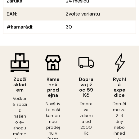
Záruka
:
24 měsíců
EAN
:
Zvolte variantu
#kamarádi
:
30
Zboží
Kame
Dopra
Rychl
sklad
nná
va již
á
em
prod
od 59
expe
ejna
Kč
dice
Vešker
Navštiv
Dopra
Doručí
é zboží
te naší
va
me za
z
kamen
zdarm
2-3
našeh
nou
a od
dny
o e-
prodej
2500
nebo
shopu
nu v
Kč
ihned
máme