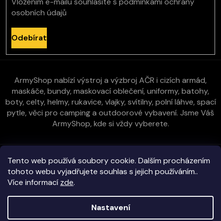
Vložením e-mailu souhlasíte s
podmínkami ochrany
osobních údajů
Odebírat
ArmyShop nabízí výstroj a výzbroj AČR i cizích armád,
maskáče, bundy, maskovací oblečení, uniformy, batohy,
boty, celty, helmy, rukavice, vlajky, svítilny, polní láhve, spací
pytle, věci pro camping a outdoorové vybavení. Jsme Váš
ArmyShop, kde si vždy vyberete.
Zákaznická péče
Tento web používá soubory cookie. Dalším procházením
tohoto webu vyjadřujete souhlas s jejich používáním..
Více informací
zde
.
Vše o nákupu
Kontakt
Nastavení