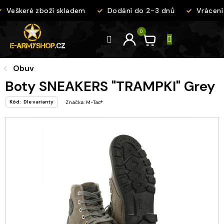
Přejít
Veškeré zboží skladem
Dodání do 2-3 dnů
Vrácení 
na
obsah
Obuv
Boty SNEAKERS "TRAMPKI" Grey
Kód:
Dle varianty
Značka:
M-Tac®