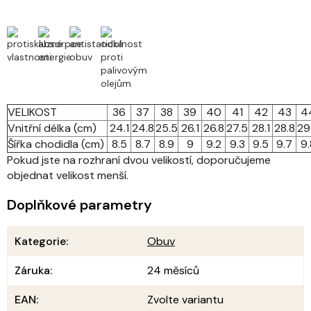
VELIKOST
36
37
38
39
40
41
42
43
4
Vnitřní délka (cm)
24.1
24.8
25.5
26.1
26.8
27.5
28.1
28.8
29
Šířka chodidla (cm)
8.5
8.7
8.9
9
9.2
9.3
9.5
9.7
9.
Pokud jste na rozhraní dvou velikostí, doporučujeme
objednat velikost menší.
Doplňkové parametry
Kategorie
:
Obuv
Záruka
:
24 měsíců
EAN
:
Zvolte variantu