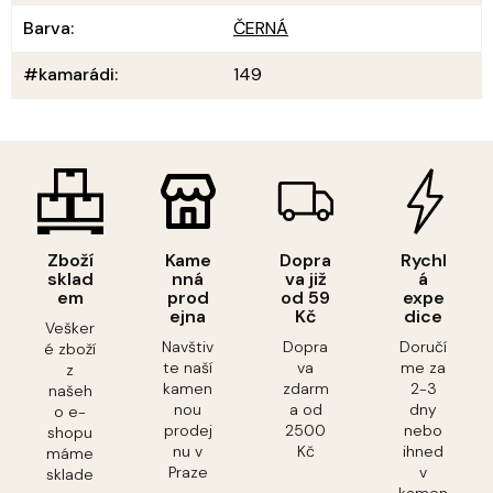
Barva
:
ČERNÁ
#kamarádi
:
149
Zboží
Kame
Dopra
Rychl
sklad
nná
va již
á
em
prod
od 59
expe
ejna
Kč
dice
Vešker
Navštiv
Dopra
Doručí
é zboží
te naší
va
me za
z
kamen
zdarm
2-3
našeh
nou
a od
dny
o e-
prodej
2500
nebo
shopu
nu v
Kč
ihned
máme
Praze
v
sklade