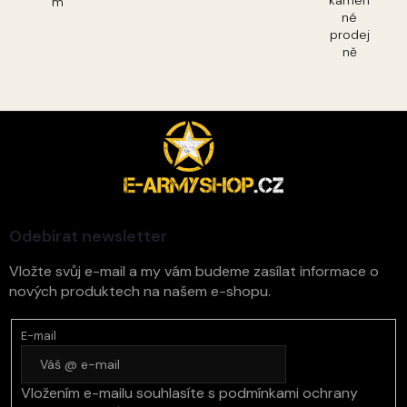
kamen
m
né
prodej
ně
Z
á
p
a
t
í
Odebírat newsletter
Vložte svůj e-mail a my vám budeme zasílat informace o
nových produktech na našem e-shopu.
E-mail
Vložením e-mailu souhlasíte s
podmínkami ochrany