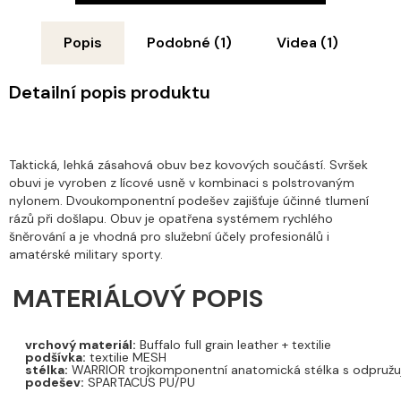
Popis
Podobné (1)
Videa (1)
Detailní popis produktu
Taktická, lehká zásahová obuv bez kovových součástí. Svršek
obuvi je vyroben z lícové usně v kombinaci s polstrovaným
nylonem. Dvoukomponentní podešev zajišťuje účinné tlumení
rázů při došlapu. Obuv je opatřena systémem rychlého
šněrování a je vhodná pro služební účely profesionálů i
amatérské military sporty.
MATERIÁLOVÝ POPIS
vrchový materiál:
Buffalo full grain leather + textilie
podšívka:
textilie MESH
stélka:
WARRIOR trojkomponentní anatomická stélka s odpružuj
podešev:
SPARTACUS PU/PU