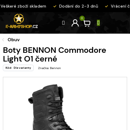
Přejít
eškeré zboží skladem
Dodání do 2-3 dnů
Vrácení či
na
obsah
Obuv
Boty BENNON Commodore
Light O1 černé
Kód:
Dle varianty
Značka:
Bennon