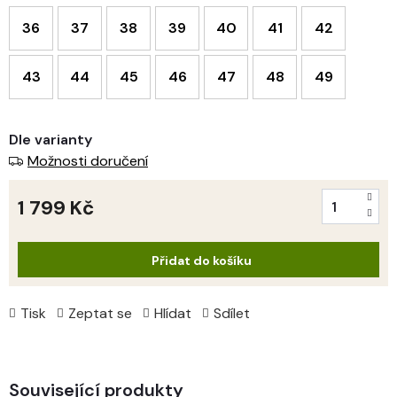
36
37
38
39
40
41
42
43
44
45
46
47
48
49
Dle varianty
Možnosti doručení
1 799 Kč
Měrná
cena:
Přidat do košíku
Tisk
Zeptat se
Hlídat
Sdílet
Související produkty