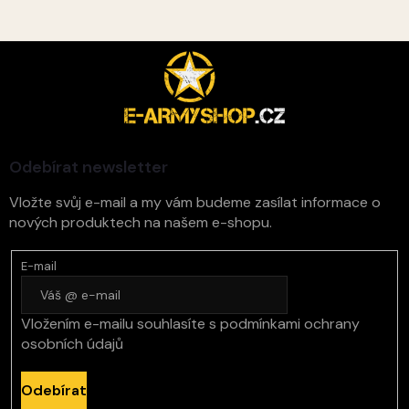
Z
á
p
a
t
í
Odebírat newsletter
Vložte svůj e-mail a my vám budeme zasílat informace o
nových produktech na našem e-shopu.
E-mail
Vložením e-mailu souhlasíte s
podmínkami ochrany
osobních údajů
Odebírat