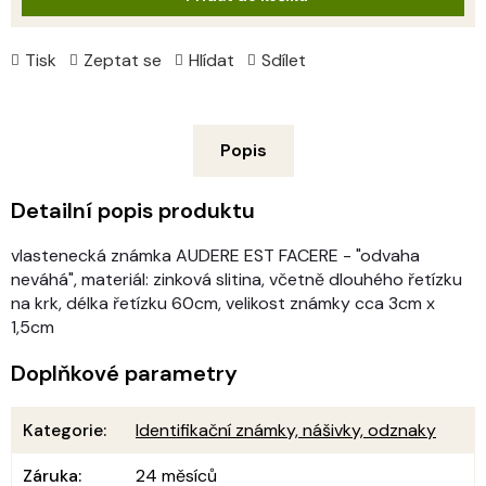
Tisk
Zeptat se
Hlídat
Sdílet
Popis
Detailní popis produktu
vlastenecká známka AUDERE EST FACERE - "odvaha
neváhá", materiál: zinková slitina, včetně dlouhého řetízku
na krk, délka řetízku 60cm, velikost známky cca 3cm x
1,5cm
Doplňkové parametry
Kategorie
:
Identifikační známky, nášivky, odznaky
Záruka
:
24 měsíců