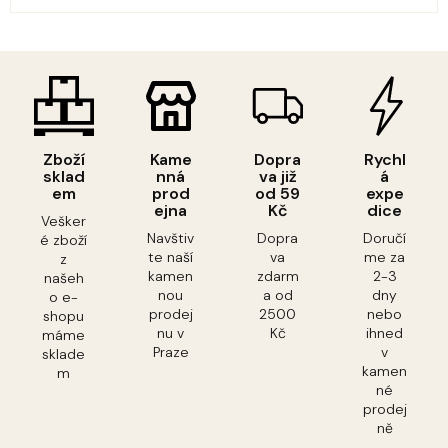
Zboží
Kame
Dopra
Rychl
sklad
nná
va již
á
em
prod
od 59
expe
ejna
Kč
dice
Vešker
Navštiv
Dopra
Doručí
é zboží
te naší
va
me za
z
kamen
zdarm
2-3
našeh
nou
a od
dny
o e-
prodej
2500
nebo
shopu
nu v
Kč
ihned
máme
Praze
v
sklade
kamen
m
né
prodej
ně