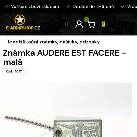
Přejít
Veškeré zboží skladem
Dodání do 2-3 dnů
Vráce
na
obsah
Identifikační známky, nášivky, odznaky
Známka AUDERE EST FACERE -
malá
Kód:
4077