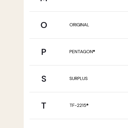
O
ORIGINAL
P
PENTAGON®
S
SURPLUS
T
TF-2215®