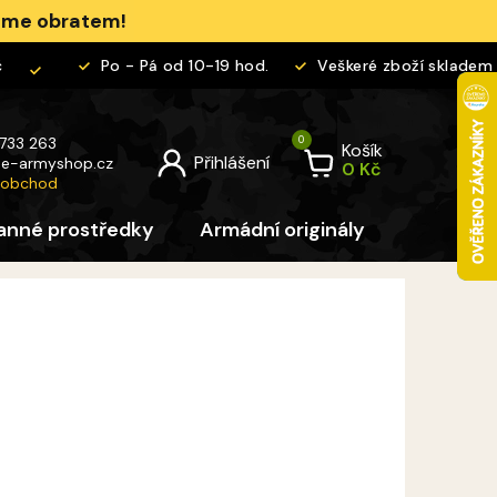
jeme obratem!
Po - Pá od 10-19 hod.
Veškeré zboží skladem
 733 263
Košík
@
e-armyshop.cz
 obchod
anné prostředky
Armádní originály
Pro děti