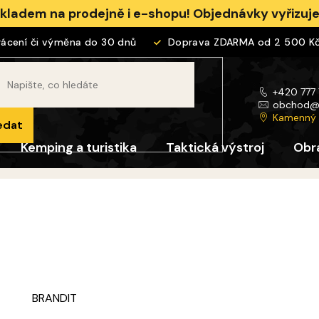
skladem na prodejně i e-shopu! Objednávky vyřizu
ení či výměna do 30 dnů
Doprava ZDARMA od 2 500 Kč
+420 777
obchod
Kamenný
edat
Kemping a turistika
Taktická výstroj
Obr
BRANDIT