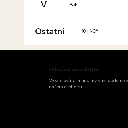
V
VAR
Ostatní
101 INC®
Z
á
p
Odebírat newsletter
a
t
Vložte svůj e-mail a my vám budeme 
í
našem e-shopu.