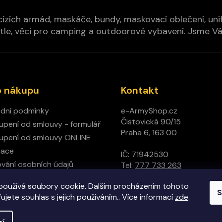
izích armád, maskáče, bundy, maskovací oblečení, unifo
cí pytle, věci pro camping a outdoorové vybavení. Jsme 
o nákupu
Kontakt
dní podmínky
e-ArmyShop.cz
Čistovická 90/15
pení od smlouvy - formulář
Praha 6, 163 00
pení od smlouvy ONLINE
mace
IČ: 71942530
vání osobních údajů
Tel:
777 733 263
ný obchod
používá soubory cookie. Dalším procházením tohoto
t
S
jete souhlas s jejich používáním.. Více informací
zde
.