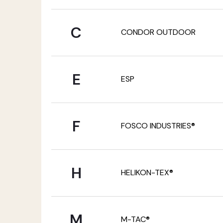
C
CONDOR OUTDOOR
E
ESP
F
FOSCO INDUSTRIES®
H
HELIKON-TEX®
M
M-TAC®