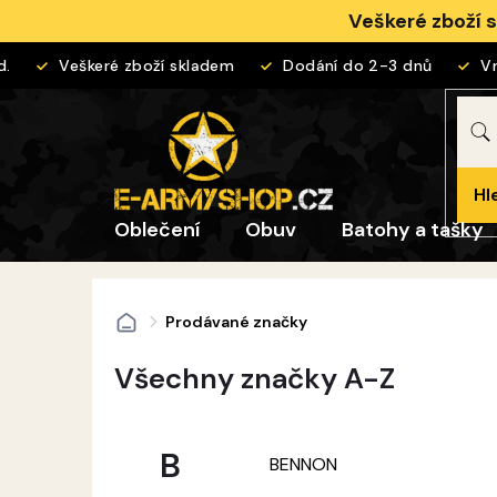
Přejít
Veškeré zboží 
na
obsah
Veškeré zboží skladem
Dodání do 2-3 dnů
Vrác
Hl
Oblečení
Obuv
Batohy a tašky
Prodávané značky
Domů
Všechny značky A-Z
B
BENNON