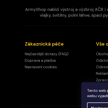
ArmyShop nabízí výstroj a výzbroj AČR i c
vlajky, svítilny, polní láhve, spa
Zákaznická péče
Vše 
Nejčastější dotazy (FAQ)
Obcho
Doprava a platba
Odstou
Nastavení cookies
Odstou
Rekla
Zpraco
Kamen
Tento web 
Kontak
webu vyjadřu