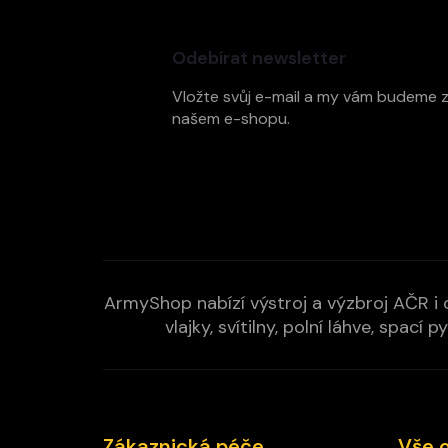
Z
á
p
Odebírat newsletter
a
t
Vložte svůj e-mail a my vám budeme 
í
našem e-shopu.
ArmyShop nabízí výstroj a výzbroj AČR i c
vlajky, svítilny, polní láhve, spa
Zákaznická péče
Vše 