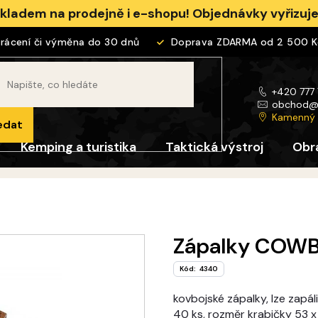
skladem na prodejně i e-shopu! Objednávky vyřizu
cení či výměna do 30 dnů
Doprava ZDARMA od 2 500 Kč
+420 777
obchod
Kamenný
edat
Kemping a turistika
Taktická výstroj
Obr
Zápalky COW
Kód:
4340
kovbojské zápalky, lze zapál
40 ks, rozměr krabičky 53 x