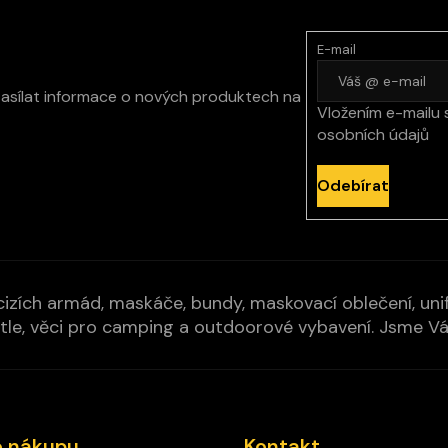
E-mail
zasílat informace o nových produktech na
Vložením e-mailu 
osobních údajů
Odebírat
izích armád, maskáče, bundy, maskovací oblečení, unifo
cí pytle, věci pro camping a outdoorové vybavení. Jsme 
o nákupu
Kontakt