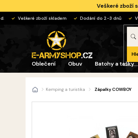
Přejít
Veškeré zboží 
na
obsah
Veškeré zboží skladem
Dodání do 2-3 dnů
Vrá
Hl
Oblečení
Obuv
Batohy a tašky
Kemping a turistika
Zápalky COWBOY
Domů