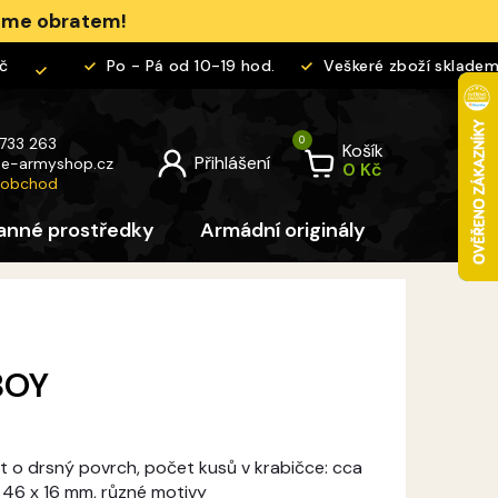
jeme obratem!
Po - Pá od 10-19 hod.
Veškeré zboží skladem
 733 263
Košík
@
e-armyshop.cz
 obchod
anné prostředky
Armádní originály
Pro děti
BOY
it o drsný povrch, počet kusů v krabičce: cca
 46 x 16 mm, různé motivy