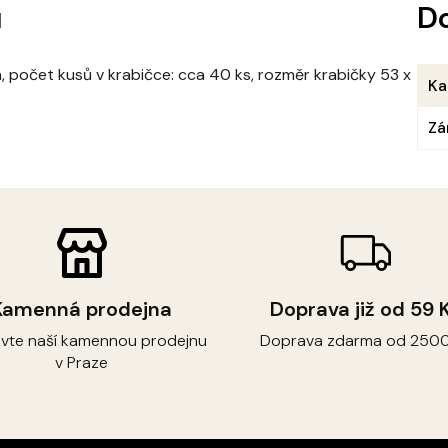
u
D
h, počet kusů v krabičce: cca 40 ks, rozměr krabičky 53 x
Ka
Zá
Kamenná prodejna
Doprava již od 59 
ivte naší kamennou prodejnu
Doprava zdarma od 2500
v Praze