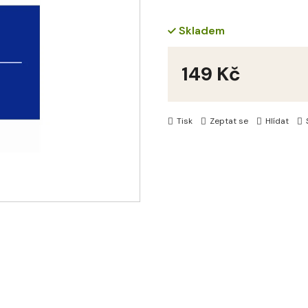
Skladem
149 Kč
Měrná
cena:
Tisk
Zeptat se
Hlídat