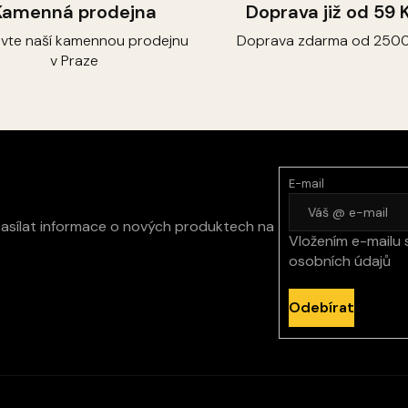
Kamenná prodejna
Doprava již od 59 
ivte naší kamennou prodejnu
Doprava zdarma od 2500
v Praze
E-mail
zasílat informace o nových produktech na
Vložením e-mailu 
osobních údajů
Odebírat