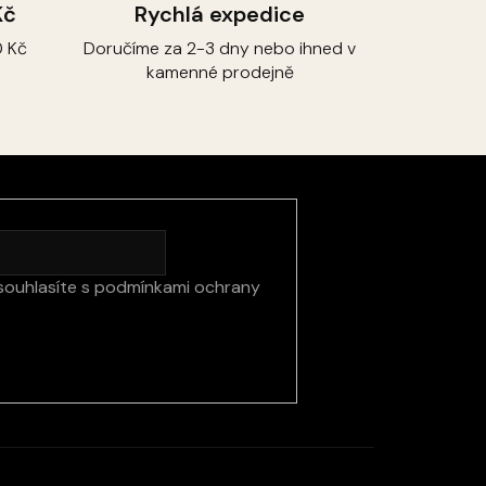
Kč
Rychlá expedice
 Kč
Doručíme za 2-3 dny nebo ihned v
kamenné prodejně
souhlasíte s
podmínkami ochrany