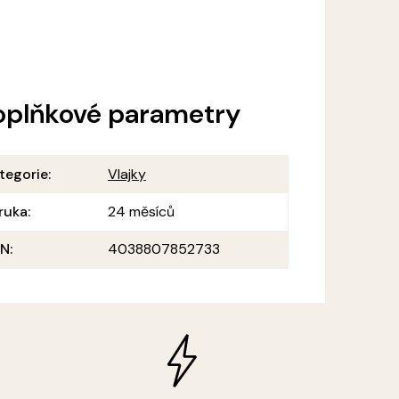
oplňkové parametry
tegorie
:
Vlajky
ruka
:
24 měsíců
AN
:
4038807852733