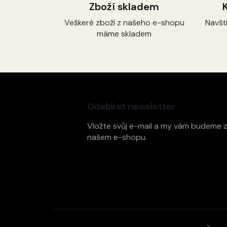
Zboží skladem
Veškeré zboží z našeho e-shopu
Navšt
máme skladem
Z
á
p
Odebírat newsletter
a
t
Vložte svůj e-mail a my vám budeme 
í
našem e-shopu.