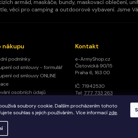
izích armád, maskáče, bundy, maskovací oblečení, unifo
cí pytle, věci pro camping a outdoorové vybavení. Jsme 
o nákupu
Kontakt
dní podmínky
e-ArmyShop.cz
Čistovická 90/15
pení od smlouvy - formulář
Praha 6, 163 00
pení od smlouvy ONLINE
mace
IČ: 71942530
vání osobních údajů
Tel:
777 733 263
ný obchod
používá soubory cookie. Dalším procházením tohoto
t
S
jete souhlas s jejich používáním.. Více informací
zde
.
ní
hrazena.