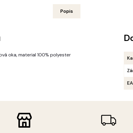
Popis
u
D
ovová oka, material 100% polyester
Ka
Zá
E