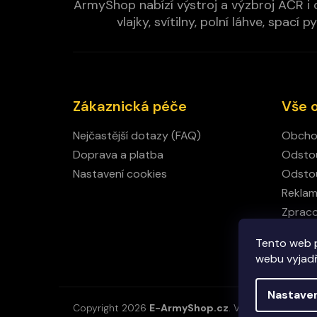
ArmyShop nabízí výstroj a výzbroj AČR i c
vlajky, svítilny, polní láhve, spa
Zákaznická péče
Vše 
Nejčastější dotazy (FAQ)
Obcho
Doprava a platba
Odstou
Nastavení cookies
Odstou
Rekla
Zpraco
Kamen
Tento web 
Kontak
webu vyjadřu
Nastave
Copyright 2026
E-ArmyShop.cz
. Všechna práva vy