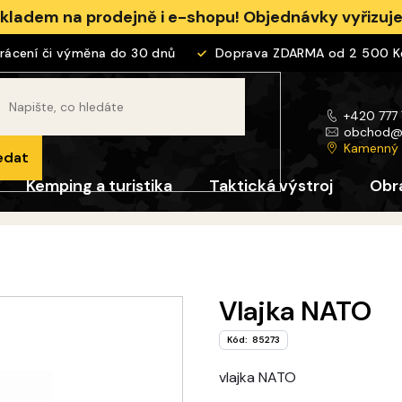
skladem na prodejně i e-shopu! Objednávky vyřizu
cení či výměna do 30 dnů
Doprava ZDARMA od 2 500 Kč
+420 777
obchod
Kamenný
edat
Kemping a turistika
Taktická výstroj
Obr
Vlajka NATO
Kód:
85273
vlajka NATO