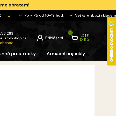
jeme obratem!
Po - Pá od 10-19 hod.
Veškeré zboží skladem
 733 263
Košík
@
e-armyshop.cz
 obchod
anné prostředky
Armádní originály
Pro děti