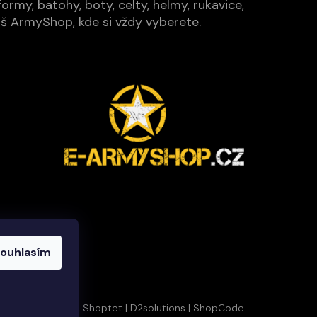
rmy, batohy, boty, celty, helmy, rukavice,
Váš ArmyShop, kde si vždy vyberete.
ouhlasím
Vytvořil Shoptet
|
D2solutions
|
ShopCode