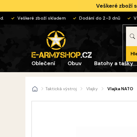
Přejít
Veškeré zboží 
na
obsah
Veškeré zboží skladem
Dodání do 2-3 dnů
Vrá
Hl
Oblečení
Obuv
Batohy a tašky
Taktická výstroj
Vlajky
Vlajka NATO
Domů