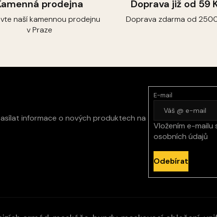
Kamenná prodejna
Doprava již od 59 
ivte naší kamennou prodejnu
Doprava zdarma od 2500
v Praze
E-mail
zasílat informace o nových produktech na
Vložením e-mailu 
osobních údajů
Odebírat