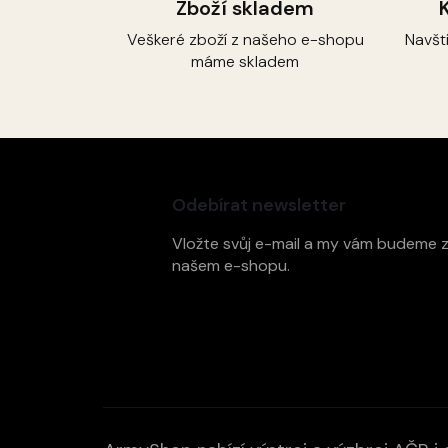
Zboží skladem
Veškeré zboží z našeho e-shopu
Navšt
máme skladem
Z
á
p
Odebírat newsletter
a
t
Vložte svůj e-mail a my vám budeme 
í
našem e-shopu.