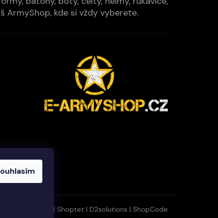
rmy, batohy, boty, celty, helmy, rukavice,
Váš ArmyShop, kde si vždy vyberete.
ouhlasím
Vytvořil Shoptet
|
D2solutions
|
ShopCode