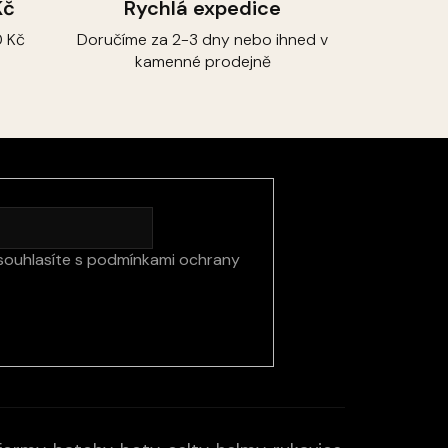
Kč
Rychlá expedice
 Kč
Doručíme za 2-3 dny nebo ihned v
kamenné prodejně
souhlasíte s
podmínkami ochrany