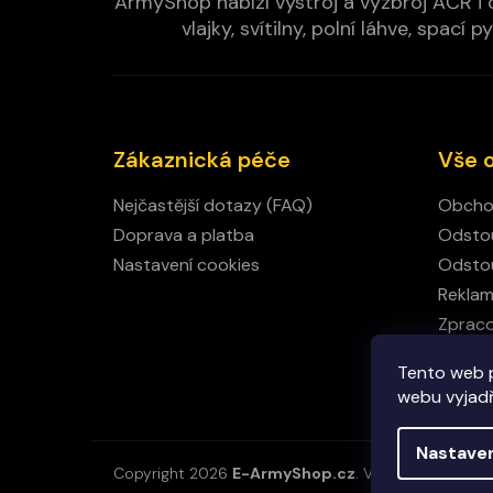
ArmyShop nabízí výstroj a výzbroj AČR i c
vlajky, svítilny, polní láhve, spa
Zákaznická péče
Vše 
Nejčastější dotazy (FAQ)
Obcho
Doprava a platba
Odstou
Nastavení cookies
Odstou
Rekla
Zpraco
Kamen
Tento web 
Kontak
webu vyjadřu
Nastave
Copyright 2026
E-ArmyShop.cz
. Všechna práva vy