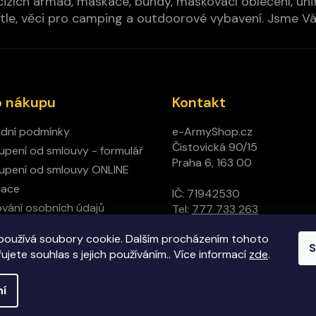
izích armád, maskáče, bundy, maskovací oblečení, unifo
cí pytle, věci pro camping a outdoorové vybavení. Jsme 
o nákupu
Kontakt
dní podmínky
e-ArmyShop.cz
Čistovická 90/15
pení od smlouvy - formulář
Praha 6, 163 00
pení od smlouvy ONLINE
mace
IČ: 71942530
vání osobních údajů
Tel:
777 733 263
ný obchod
používá soubory cookie. Dalším procházením tohoto
t
S
jete souhlas s jejich používáním.. Více informací
zde
.
ní
hrazena.