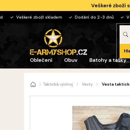
Přejít
Veškeré zboží 
na
obsah
Veškeré zboží skladem
Dodání do 2-3 dnů
Vrá
Hl
Oblečení
Obuv
Batohy a tašky
Taktická výstroj
Vesty
Vesta taktic
Domů