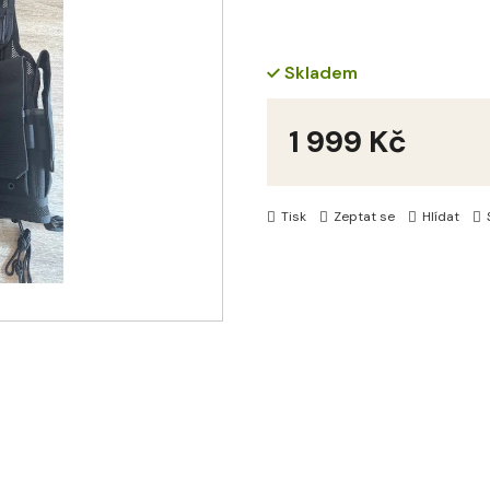
Skladem
1 999 Kč
Měrná
cena:
Tisk
Zeptat se
Hlídat