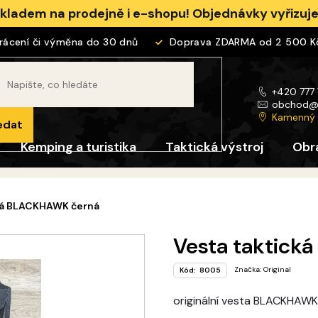
skladem na prodejně i e-shopu! Objednávky vyřizu
cení či výměna do 30 dnů
Doprava ZDARMA od 2 500 Kč
+420 777
obchod
Kamenný
edat
Kemping a turistika
Taktická výstroj
Obr
ká BLACKHAWK černá
Vesta taktic
Značka:
Original
Kód:
8005
originální vesta BLACKHAWK