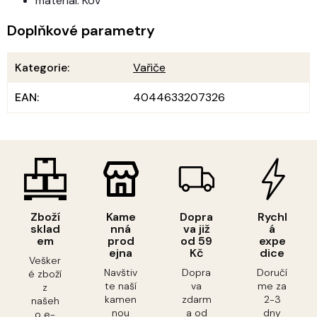
materiál: Kov
Doplňkové parametry
Kategorie
:
Vařiče
EAN
:
4044633207326
Zboží
Kame
Dopra
Rychl
sklad
nná
va již
á
em
prod
od 59
expe
ejna
Kč
dice
Vešker
Navštiv
Dopra
Doručí
é zboží
te naší
va
me za
z
kamen
zdarm
2-3
našeh
nou
a od
dny
o e-