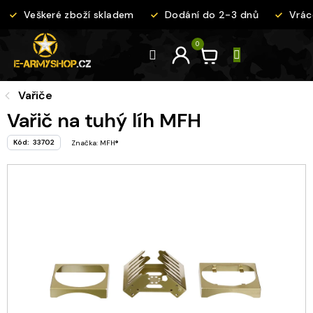
Přejít
Veškeré zboží skladem
Dodání do 2-3 dnů
Vráce
na
obsah
Vařiče
Vařič na tuhý líh MFH
Kód:
33702
Značka:
MFH®