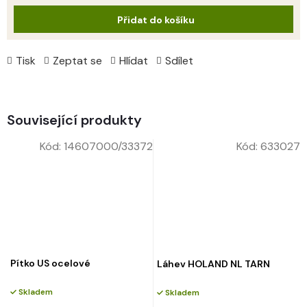
cena:
Přidat do košíku
Tisk
Zeptat se
Hlídat
Sdílet
Související produkty
Kód:
14607000/33372
Kód:
633027
Pítko US ocelové
Láhev HOLAND NL TARN
Skladem
Skladem