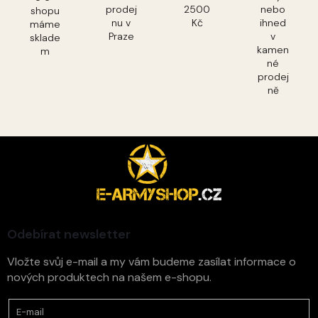
prodej
2500
nebo
shopu
nu v
Kč
ihned
máme
Praze
v
sklade
kamen
m
né
prodej
ně
Z
á
p
a
t
í
Odebírat newsletter
Vložte svůj e-mail a my vám budeme zasílat informace o
nových produktech na našem e-shopu.
E-mail