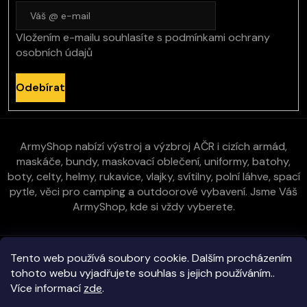
Vložením e-mailu souhlasíte s
podmínkami ochrany
osobních údajů
Odebírat
ArmyShop nabízí výstroj a výzbroj AČR i cizích armád,
maskáče, bundy, maskovací oblečení, uniformy, batohy,
boty, celty, helmy, rukavice, vlajky, svítilny, polní láhve, spací
pytle, věci pro camping a outdoorové vybavení. Jsme Váš
ArmyShop, kde si vždy vyberete.
Zákaznická péče
Tento web používá soubory cookie. Dalším procházením
tohoto webu vyjadřujete souhlas s jejich používáním..
Více informací
zde
.
Vše o nákupu