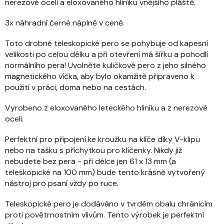
nerezové oceli a eloxovaného hliníku vnějšího pláště.
3x náhradní černé náplně v ceně.
Toto drobné teleskopické pero se pohybuje od kapesní
velikosti po celou délku a při otevření má šířku a pohodlí
normálního pera! Uvolněte kuličkové pero z jeho silného
magnetického víčka, aby bylo okamžitě připraveno k
použití v práci, doma nebo na cestách.
Vyrobeno z eloxovaného leteckého hliníku a z nerezové
oceli.
Perfektní pro připojení ke kroužku na klíče díky V-klipu
nebo na tašku s příchytkou pro klíčenky. Nikdy již
nebudete bez pera - při délce jen 61 x 13 mm (a
teleskopické na 100 mm) bude tento krásně vytvořený
nástroj pro psaní vždy po ruce.
Teleskopické pero je dodáváno v tvrdém obalu chránicím
proti povětrnostním vlivům. Tento výrobek je perfektní