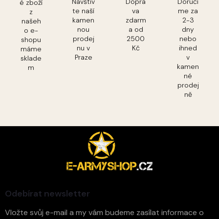
Navštiv
Dopra
Doručí
é zboží
te naší
va
me za
z
kamen
zdarm
2-3
našeh
nou
a od
dny
o e-
prodej
2500
nebo
shopu
nu v
Kč
ihned
máme
Praze
v
sklade
kamen
m
né
prodej
ně
Z
á
p
a
t
í
Odebírat newsletter
Vložte svůj e-mail a my vám budeme zasílat informace o