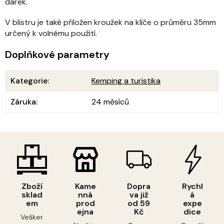
dárek.
V blistru je také přiložen kroužek na klíče o průměru 35mm
určený k volnému použití.
Doplňkové parametry
Kategorie
:
Kemping a turistika
Záruka
:
24 měsíců
Zboží
Kame
Dopra
Rychl
sklad
nná
va již
á
em
prod
od 59
expe
ejna
Kč
dice
Vešker