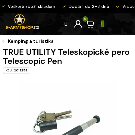
Přejít
Veškeré zboží skladem
Dodání do 2-3 dnů
Vrácen
na
obsah
Kemping a turistika
TRUE UTILITY Teleskopické pero
Telescopic Pen
Kód:
2012258