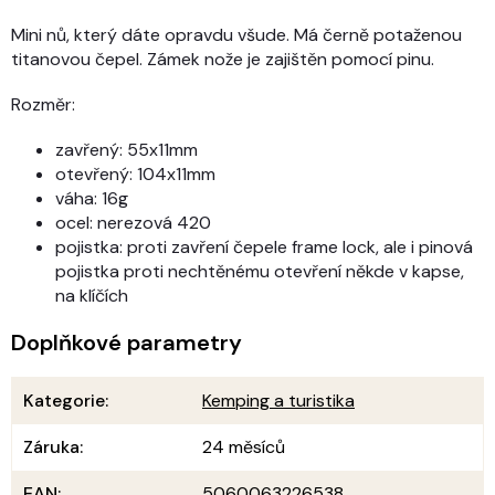
Mini nů, který dáte opravdu všude. Má černě potaženou
titanovou čepel. Zámek nože je zajištěn pomocí pinu.
Rozměr:
zavřený: 55x11mm
otevřený: 104x11mm
váha: 16g
ocel: nerezová 420
pojistka: proti zavření čepele frame lock, ale i pinová
pojistka proti nechtěnému otevření někde v kapse,
na klíčích
Doplňkové parametry
Kategorie
:
Kemping a turistika
Záruka
:
24 měsíců
EAN
:
5060063226538