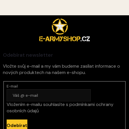
Z
á
p
a
t
í
Odebírat newsletter
Vložte svůj e-mail a my vám budeme zasílat informace o
nových produktech na našem e-shopu.
E-mail
Vložením e-mailu souhlasíte s
podmínkami ochrany
osobních údajů
Odebírat