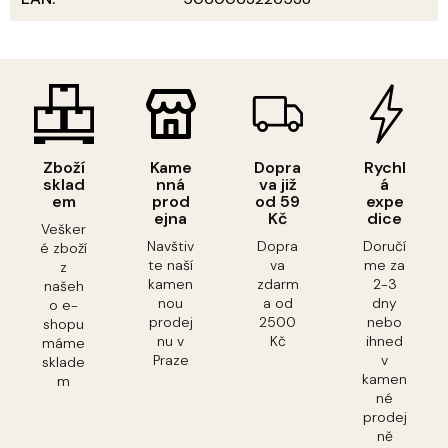
Zboží
Kame
Dopra
Rychl
sklad
nná
va již
á
em
prod
od 59
expe
ejna
Kč
dice
Vešker
Navštiv
Dopra
Doručí
é zboží
te naší
va
me za
z
kamen
zdarm
2-3
našeh
nou
a od
dny
o e-
prodej
2500
nebo
shopu
nu v
Kč
ihned
máme
Praze
v
sklade
kamen
m
né
prodej
ně