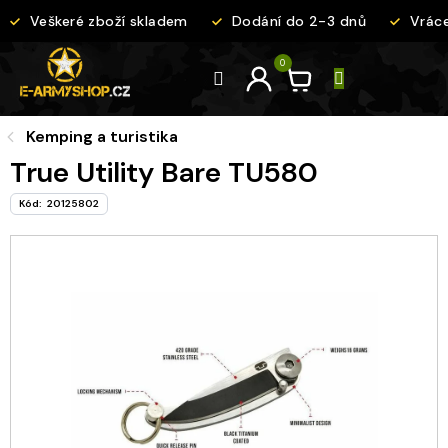
Přejít
Veškeré zboží skladem
Dodání do 2-3 dnů
Vrácen
na
obsah
Kemping a turistika
True Utility Bare TU580
Kód:
20125802