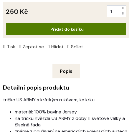
250 Kč
Měrná
cena:
Přidat do košíku
Tisk
Zeptat se
Hlídat
Sdílet
Popis
Detailní popis produktu
tričko US ARMY s krátkým rukávem, ke krku
materiál: 100% bavlna Jersey
na tričku hvězda US ARMY z doby II. světové války a
číselná řada
známé z používaní na amerických vojenských autech,