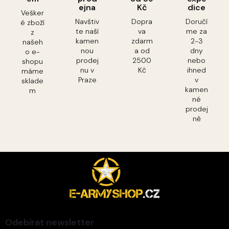
ejna
Kč
dice
Vešker
Navštiv
Dopra
Doručí
é zboží
te naší
va
me za
z
kamen
zdarm
2-3
našeh
nou
a od
dny
o e-
prodej
2500
nebo
shopu
nu v
Kč
ihned
máme
Praze
v
sklade
kamen
m
né
prodej
ně
Z
á
p
a
t
í
Odebírat newsletter