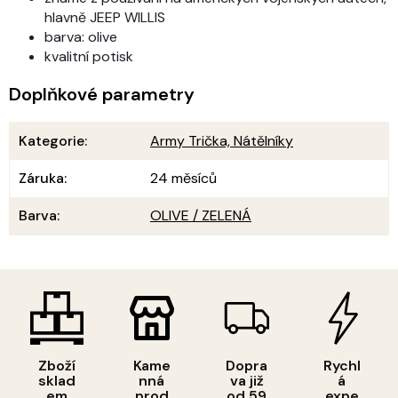
hlavně JEEP WILLIS
barva: olive
kvalitní potisk
Doplňkové parametry
Kategorie
:
Army Trička, Nátělníky
Záruka
:
24 měsíců
Barva
:
OLIVE / ZELENÁ
Zboží
Kame
Dopra
Rychl
sklad
nná
va již
á
em
prod
od 59
expe