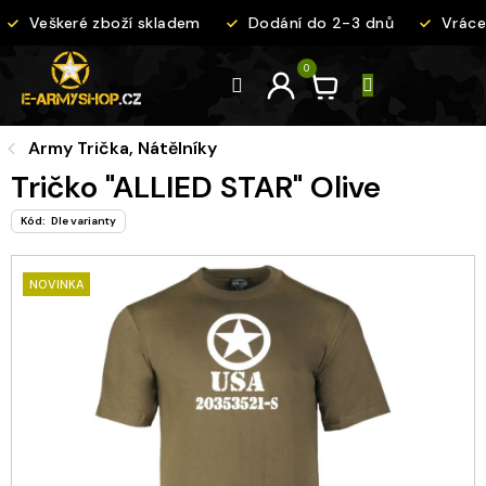
Přejít
Veškeré zboží skladem
Dodání do 2-3 dnů
Vrácen
na
obsah
Army Trička, Nátělníky
Tričko "ALLIED STAR" Olive
Kód:
Dle varianty
NOVINKA