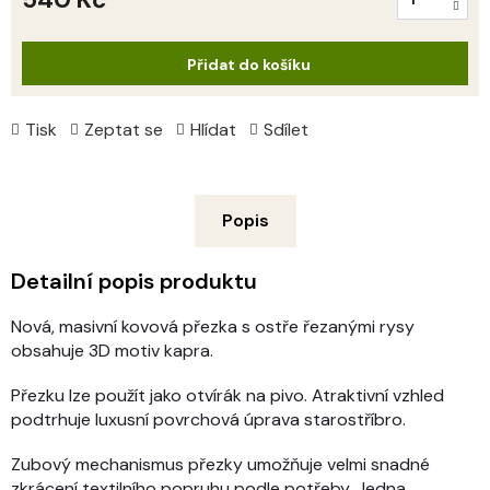
Měrná
cena:
Přidat do košíku
Tisk
Zeptat se
Hlídat
Sdílet
Popis
Detailní popis produktu
Nová, masivní kovová přezka s ostře řezanými rysy
obsahuje 3D motiv kapra.
Přezku lze použít jako otvírák na pivo. Atraktivní vzhled
podtrhuje luxusní povrchová úprava starostříbro.
Zubový mechanismus přezky umožňuje velmi snadné
zkrácení textilního popruhu podle potřeby. Jedna