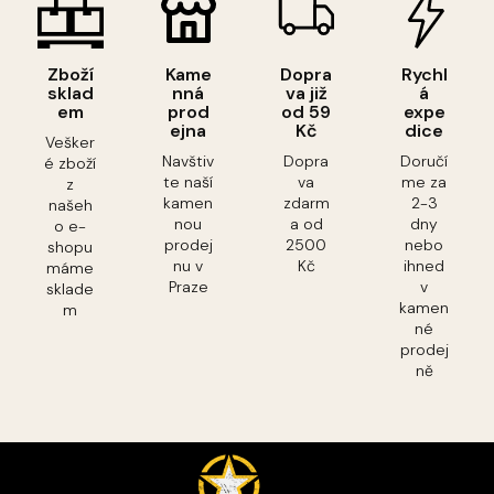
Zboží
Kame
Dopra
Rychl
sklad
nná
va již
á
em
prod
od 59
expe
ejna
Kč
dice
Vešker
Navštiv
Dopra
Doručí
é zboží
te naší
va
me za
z
kamen
zdarm
2-3
našeh
nou
a od
dny
o e-
prodej
2500
nebo
shopu
nu v
Kč
ihned
máme
Praze
v
sklade
kamen
m
né
prodej
ně
Z
á