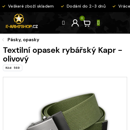
Přejít
Veškeré zboží skladem
Dodání do 2-3 dnů
Vrácen
na
obsah
Pásky, opasky
Textilní opasek rybářský Kapr -
olivový
Kód:
569