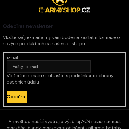
p
a
t
í
Odebírat newsletter
Vložte svůj e-mail a my vám budeme zasílat informace o
nových produktech na našem e-shopu.
E-mail
Vložením e-mailu souhlasíte s
podmínkami ochrany
osobních údajů
Odebírat
ArmyShop nabízí výstroj a výzbroj AČR i cizích armád,
maskáče, bundy, maskovací oblečení, uniformy, batohy,