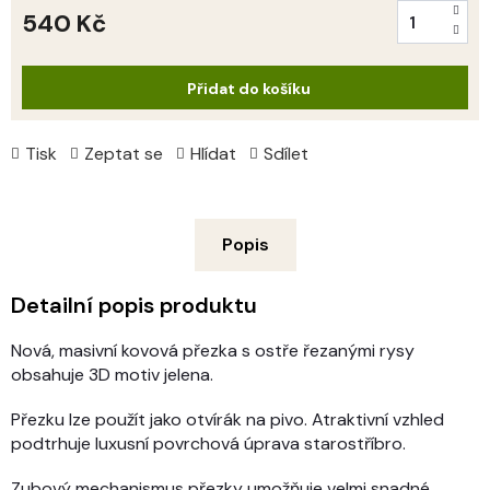
540 Kč
Měrná
cena:
Přidat do košíku
Tisk
Zeptat se
Hlídat
Sdílet
Popis
Detailní popis produktu
Nová, masivní kovová přezka s ostře řezanými rysy
obsahuje 3D motiv jelena.
Přezku lze použít jako otvírák na pivo. Atraktivní vzhled
podtrhuje luxusní povrchová úprava starostříbro.
Zubový mechanismus přezky umožňuje velmi snadné