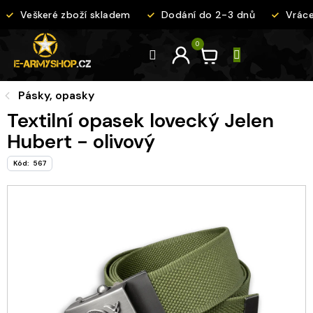
Přejít
Veškeré zboží skladem
Dodání do 2-3 dnů
Vrácen
na
obsah
Pásky, opasky
Textilní opasek lovecký Jelen
Hubert - olivový
Kód:
567