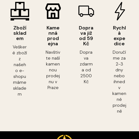
Zboží
Kame
Dopra
Rychl
sklad
nná
va již
á
em
prod
od 59
expe
ejna
Kč
dice
Vešker
Navštiv
Dopra
Doručí
é zboží
te naší
va
me za
z
kamen
zdarm
2-3
našeh
nou
a od
dny
o e-
prodej
2500
nebo
shopu
nu v
Kč
ihned
máme
Praze
v
sklade
kamen
m
né
prodej
ně
Z