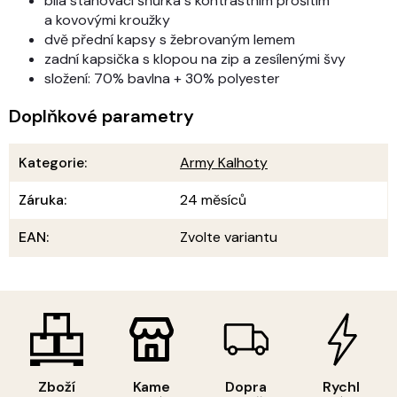
bílá stahovací šňůrka s kontrastním prošitím
a kovovými kroužky
dvě přední kapsy s žebrovaným lemem
zadní kapsička s klopou na zip a zesílenými švy
složení: 70% bavlna + 30% polyester
Doplňkové parametry
Kategorie
:
Army Kalhoty
Záruka
:
24 měsíců
EAN
:
Zvolte variantu
Zboží
Kame
Dopra
Rychl