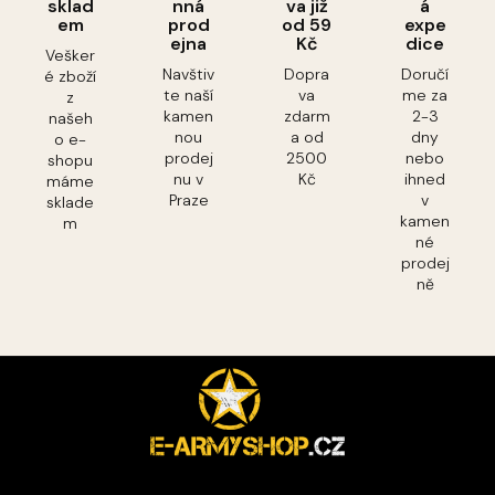
sklad
nná
va již
á
em
prod
od 59
expe
ejna
Kč
dice
Vešker
Navštiv
Dopra
Doručí
é zboží
te naší
va
me za
z
kamen
zdarm
2-3
našeh
nou
a od
dny
o e-
prodej
2500
nebo
shopu
nu v
Kč
ihned
máme
Praze
v
sklade
kamen
m
né
prodej
ně
Z
á
p
a
t
í