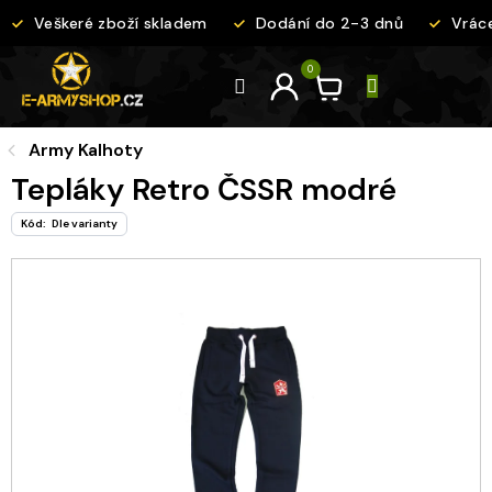
Přejít
Veškeré zboží skladem
Dodání do 2-3 dnů
Vráce
na
obsah
Army Kalhoty
Tepláky Retro ČSSR modré
Kód:
Dle varianty