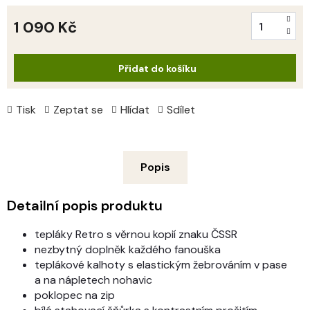
1 090 Kč
Měrná
cena:
Přidat do košíku
Tisk
Zeptat se
Hlídat
Sdílet
Popis
Detailní popis produktu
tepláky Retro s věrnou kopií znaku ČSSR
nezbytný doplněk každého fanouška
teplákové kalhoty s elastickým žebrováním v pase
a na nápletech nohavic
poklopec na zip