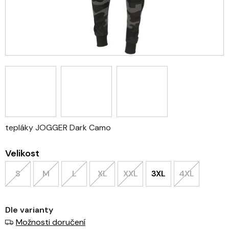
tepláky JOGGER Dark Camo
Velikost
S
M
L
XL
XXL
3XL
4XL
Dle varianty
Možnosti doručení