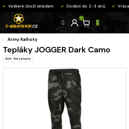
Přejít
Veškeré zboží skladem
Dodání do 2-3 dnů
Vrácen
na
obsah
Army Kalhoty
Tepláky JOGGER Dark Camo
Kód:
Dle varianty