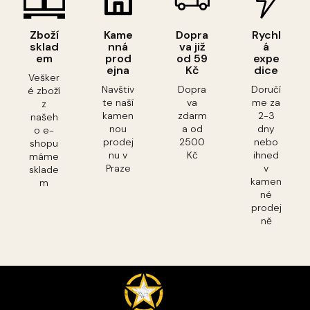
Zboží
Kame
Dopra
Rychl
sklad
nná
va již
á
em
prod
od 59
expe
ejna
Kč
dice
Vešker
Navštiv
Dopra
Doručí
é zboží
te naší
va
me za
z
kamen
zdarm
2-3
našeh
nou
a od
dny
o e-
prodej
2500
nebo
shopu
nu v
Kč
ihned
máme
Praze
v
sklade
kamen
m
né
prodej
ně
Z
á
p