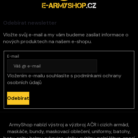
a
t
í
Odebírat newsletter
Vložte svůj e-mail a my vám budeme zasílat informace o
nových produktech na našem e-shopu.
E-mail
Vložením e-mailu souhlasíte s
podmínkami ochrany
osobních údajů
Odebírat
ArmyShop nabízí výstroj a výzbroj AČR i cizích armád,
maskáče, bundy, maskovací oblečení, uniformy, batohy,