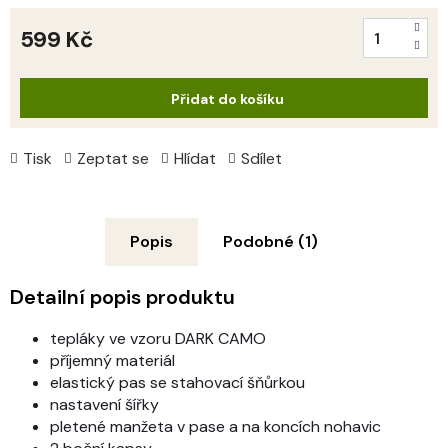
599 Kč
Měrná
cena:
Přidat do košíku
Tisk
Zeptat se
Hlídat
Sdílet
Popis
Podobné (1)
Detailní popis produktu
tepláky ve vzoru DARK CAMO
příjemný materiál
elastický pas se stahovací šňůrkou
nastavení šířky
pletené manžeta v pase a na koncích nohavic