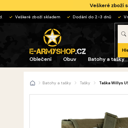
Přejít
Veškeré zboží 
na
obsah
Veškeré zboží skladem
Dodání do 2-3 dnů
Vrác
Hl
Oblečení
Obuv
Batohy a tašky
Batohy a tašky
Tašky
Taška Willys U
Domů