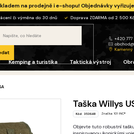
skladem na prodejně i e-shopu! Objednávky vyřizu
ení či výměna do 30 dnů
Doprava ZDARMA od 2 500 Kč
+420 777
obchod
Kamenný
edat
Kemping a turistika
Taktická výstroj
Obr
SA
Taška Willys U
Značka:
101 INC®
Kód:
353648
Objevte tuto robustní tašku
inspirovanou ikonickými voj