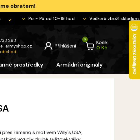
jeme obratem!
Po - Pá od 10-19 hod.
Veškeré zboží skladem
 733 263
Košík
@
e-armyshop.cz
 obchod
anné prostředky
Armádní originály
Pro děti
SA
 přes rameno s motivem Willy's USA,
enskými vozidly druhé světové války.