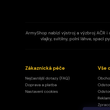
ArmyShop nabízí výstroj a výzbroj AČR i c
vlajky, svítilny, polní láhve, spa
Zákaznická péče
Vše 
Nejčastější dotazy (FAQ)
Obcho
Doprava a platba
Odstou
Nastavení cookies
Odstou
Rekla
Zpraco