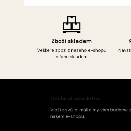
Zboží skladem
Veškeré zboží z našeho e-shopu
Navšt
máme skladem
Z
á
p
Odebírat newsletter
a
t
Vložte svůj e-mail a my vám budeme 
í
našem e-shopu.