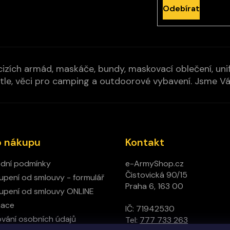
Odebírat
izích armád, maskáče, bundy, maskovací oblečení, unifo
cí pytle, věci pro camping a outdoorové vybavení. Jsme 
o nákupu
Kontakt
dní podmínky
e-ArmyShop.cz
Čistovická 90/15
pení od smlouvy - formulář
Praha 6, 163 00
pení od smlouvy ONLINE
mace
IČ: 71942530
vání osobních údajů
Tel:
777 733 263