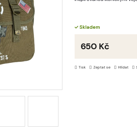
Skladem
650 Kč
Měrná
cena:
Tisk
Zeptat se
Hlídat