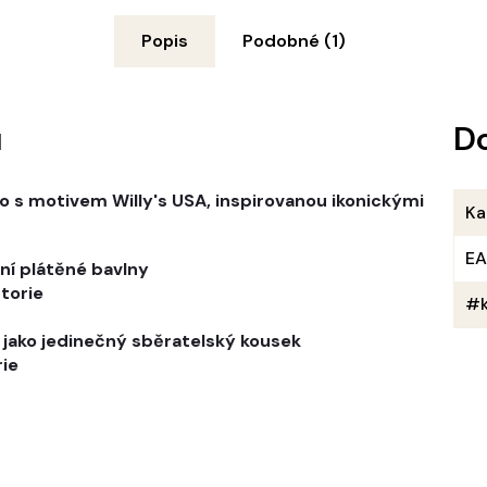
Popis
Podobné (1)
u
D
 s motivem Willy's USA, inspirovanou ikonickými
Ka
E
ní plátěné bavlny
storie
#k
o jako jedinečný sběratelský kousek
rie