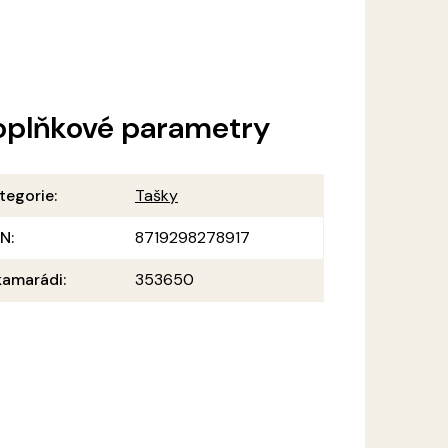
oplňkové parametry
tegorie
:
Tašky
AN
:
8719298278917
amarádi
:
353650