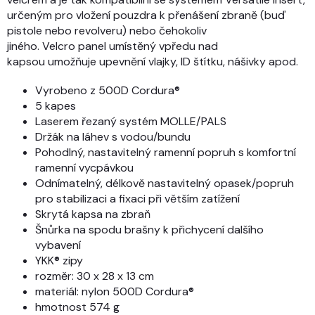
určeným pro vložení pouzdra k přenášení zbraně (buď
pistole nebo revolveru) nebo čehokoliv
jiného. Velcro panel umístěný vpředu nad
kapsou umožňuje upevnění vlajky, ID štítku, nášivky apod.
Vyrobeno z 500D Cordura®
5 kapes
Laserem řezaný systém MOLLE/PALS
Držák na láhev s vodou/bundu
Pohodlný, nastavitelný ramenní popruh s komfortní
ramenní vycpávkou
Odnímatelný, délkově nastavitelný opasek/popruh
pro stabilizaci a fixaci při větším zatížení
Skrytá kapsa na zbraň
Šnůrka na spodu brašny k přichycení dalšího
vybavení
YKK® zipy
rozměr: 30 x 28 x 13 cm
materiál: nylon 500D Cordura®
hmotnost 574 g