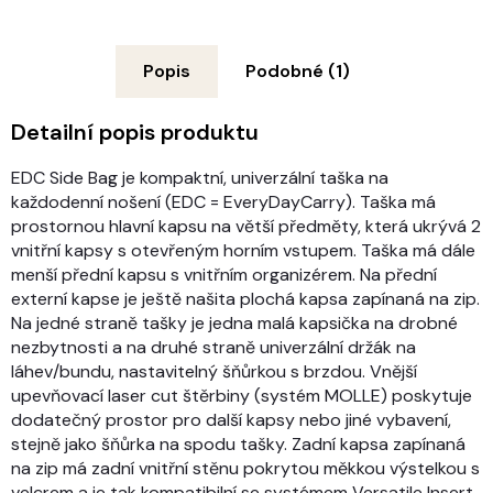
Popis
Podobné (1)
Detailní popis produktu
EDC Side Bag je kompaktní, univerzální taška na
každodenní nošení (EDC = EveryDayCarry). Taška má
prostornou hlavní kapsu na větší předměty, která ukrývá 2
vnitřní kapsy s otevřeným horním vstupem. Taška má dále
menší přední kapsu s vnitřním organizérem. Na přední
externí kapse je ještě našita plochá kapsa zapínaná na zip.
Na jedné straně tašky je jedna malá kapsička na drobné
nezbytnosti a na druhé straně univerzální držák na
láhev/bundu, nastavitelný šňůrkou s brzdou. Vnější
upevňovací laser cut štěrbiny (systém MOLLE) poskytuje
dodatečný prostor pro další kapsy nebo jiné vybavení,
stejně jako šňůrka na spodu tašky. Zadní kapsa zapínaná
na zip má zadní vnitřní stěnu pokrytou měkkou výstelkou s
velcrem a je tak kompatibilní se systémem Versatile Insert,