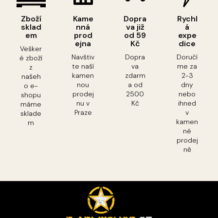
Zboží
Kame
Dopra
Rychl
sklad
nná
va již
á
em
prod
od 59
expe
ejna
Kč
dice
Vešker
Navštiv
Dopra
Doručí
é zboží
te naší
va
me za
z
kamen
zdarm
2-3
našeh
nou
a od
dny
o e-
prodej
2500
nebo
shopu
nu v
Kč
ihned
máme
Praze
v
sklade
kamen
m
né
prodej
ně
Z
á
p
a