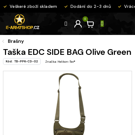
Přejít
Veškeré zboží skladem
Dodání do 2-3 dnů
Vrácen
na
obsah
Brašny
Taška EDC SIDE BAG Olive Green
Kód:
TB-PPK-CD-02
Značka:
Helikon-Tex®