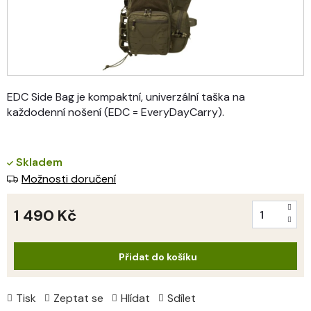
EDC Side Bag je kompaktní, univerzální taška na
každodenní nošení (EDC = EveryDayCarry).
Skladem
Možnosti doručení
1 490 Kč
Měrná
cena:
Přidat do košíku
Tisk
Zeptat se
Hlídat
Sdílet