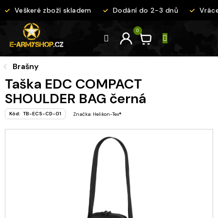
Přejít
Veškeré zboží skladem
Dodání do 2-3 dnů
Vrácen
na
obsah
Brašny
Taška EDC COMPACT
SHOULDER BAG černá
Kód:
TB-ECS-CD-01
Značka:
Helikon-Tex®