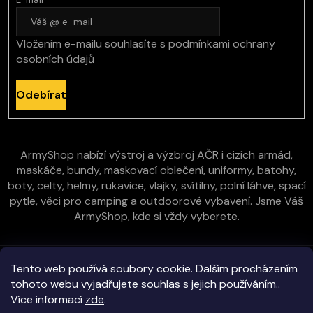
Vložením e-mailu souhlasíte s
podmínkami ochrany
osobních údajů
Odebírat
ArmyShop nabízí výstroj a výzbroj AČR i cizích armád,
maskáče, bundy, maskovací oblečení, uniformy, batohy,
boty, celty, helmy, rukavice, vlajky, svítilny, polní láhve, spací
pytle, věci pro camping a outdoorové vybavení. Jsme Váš
ArmyShop, kde si vždy vyberete.
Zákaznická péče
Tento web používá soubory cookie. Dalším procházením
tohoto webu vyjadřujete souhlas s jejich používáním..
Více informací
zde
.
Vše o nákupu