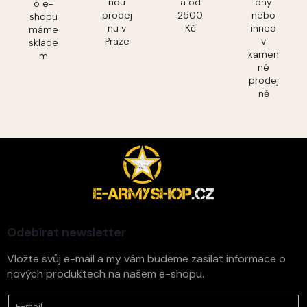
nou
a od
dny
o e-
prodej
2500
nebo
shopu
nu v
Kč
ihned
máme
Praze
v
sklade
kamen
m
né
prodej
ně
Z
á
p
a
t
í
Odebírat newsletter
Vložte svůj e-mail a my vám budeme zasílat informace o
nových produktech na našem e-shopu.
E-mail