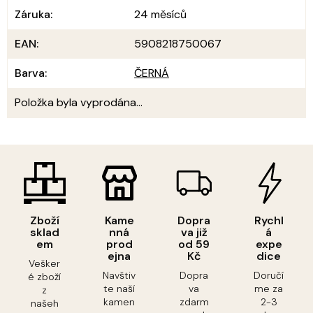
Záruka
:
24 měsíců
EAN
:
5908218750067
Barva
:
ČERNÁ
Položka byla vyprodána…
Zboží
Kame
Dopra
Rychl
sklad
nná
va již
á
em
prod
od 59
expe
ejna
Kč
dice
Vešker
Navštiv
Dopra
Doručí
é zboží
te naší
va
me za
z
kamen
zdarm
2-3
našeh