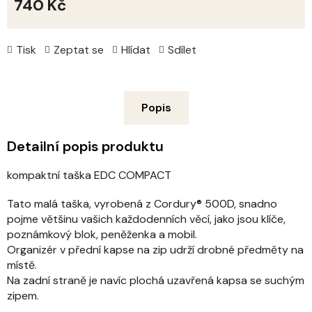
740 Kč
Měrná
cena:
Tisk
Zeptat se
Hlídat
Sdílet
Popis
Detailní popis produktu
kompaktní taška EDC COMPACT
Tato malá taška, vyrobená z Cordury® 500D, snadno
pojme většinu vašich každodenních věcí, jako jsou klíče,
poznámkový blok, peněženka a mobil.
Organizér v přední kapse na zip udrží drobné předměty na
místě.
Na zadní straně je navíc plochá uzavřená kapsa se suchým
zipem.