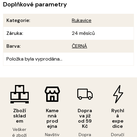
Doplňkové parametry
Kategorie
:
Rukavice
Záruka
:
24 měsíců
Barva
:
ČERNÁ
Položka byla vyprodána…
Zboží
Kame
Dopra
Rychl
sklad
nná
va již
á
em
prod
od 59
expe
ejna
Kč
dice
Vešker
Navštiv
Dopra
Doručí
é zboží