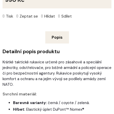
Měrná
cena:
Tisk
Zeptat se
Hlídat
Sdílet
Popis
Detailní popis produktu
Krátké taktické rukavice určené pro zásahové a speciální
jednotky, odstřelovače, pro běžné armádní a policejní operace
či pro bezpečnostní agentury. Rukavice poskytují vysoký
komfort a ochranu a na jejím vývoji se podílely armády zemí
NATO.
Svrchní materiál
:
Barevné varianty:
černá / coyote / zelená.
Hřbet:
Elastický úplet DuPont™ Nomex®