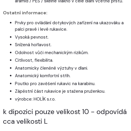
aramid / PES / skelné vlákno v celé dlani včetně prstů.
Ostatní informace:
Prvky pro ovládání dotykových zařízení na ukazováku a
palci pravé i levé rukavice.
Vysoká pevnost.
Snížená hořlavost.
Odolnost vůči mechanickým rizikům.
Citlivost, flexibilita.
Anatomicky členěné výztuhy v dlani.
Anatomický komfortní střih.
Poutko pro zavěšení rukavic na karabinu.
Zápěstní část rukavice je stažena pruženkou.
výrobce: HOLÍK s.r.o.
k dipozici pouze velikost 10 - odpovídá
cca velikosti L