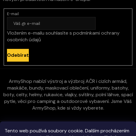
E-mail
Vložením e-mailu souhlasíte s
podmínkami ochrany
osobních údajů
Odebírat
ArmyShop nabízí výstroj a výzbroj AČR i cizích armád,
maskáče, bundy, maskovací oblečení, uniformy, batohy,
boty, celty, helmy, rukavice, vlajky, svítilny, polní láhve, spací
pytle, věci pro camping a outdoorové vybavení. Jsme Váš
ArmyShop, kde si vždy vyberete.
Zákaznická péče
Tento web používá soubory cookie. Dalším procházením