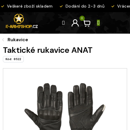
Přejít
Veškeré zboží skladem
Dodání do 2-3 dnů
Vrácení
na
obsah
Rukavice
Taktické rukavice ANAT
Kód:
8522