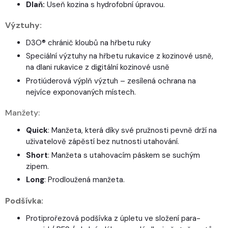
Dlaň:
Useň kozina s hydrofobní úpravou.
Výztuhy:
D3O® chránič kloubů na hřbetu ruky
Speciální výztuhy na hřbetu rukavice z kozinové usně,
na dlani rukavice z digitální kozinové usně
Protiúderová výplň výztuh – zesílená ochrana na
nejvíce exponovaných místech.
Manžety:
Quick
: Manžeta, která díky své pružnosti pevně drží na
uživatelově zápěstí bez nutnosti utahování.
Short
: Manžeta s utahovacím páskem se suchým
zipem.
Long
: Prodloužená manžeta.
Podšívka:
Protiprořezová podšívka z úpletu ve složení para-