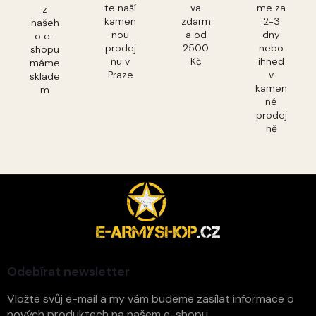
te naší
va
me za
z
kamen
zdarm
2-3
našeh
nou
a od
dny
o e-
prodej
2500
nebo
shopu
nu v
Kč
ihned
máme
Praze
v
sklade
kamen
m
né
prodej
ně
Z
á
p
a
t
í
Odebírat newsletter
Vložte svůj e-mail a my vám budeme zasílat informace o
nových produktech na našem e-shopu.