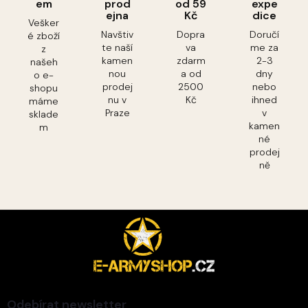
em
prod
od 59
expe
ejna
Kč
dice
Vešker
Navštiv
Dopra
Doručí
é zboží
te naší
va
me za
z
kamen
zdarm
2-3
našeh
nou
a od
dny
o e-
prodej
2500
nebo
shopu
nu v
Kč
ihned
máme
Praze
v
sklade
kamen
m
né
prodej
ně
Z
á
p
a
t
í
Odebírat newsletter