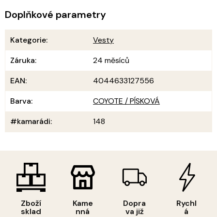
Doplňkové parametry
Kategorie
:
Vesty
Záruka
:
24 měsíců
EAN
:
4044633127556
Barva
:
COYOTE / PÍSKOVÁ
#kamarádi
:
148
Zboží
Kame
Dopra
Rychl
sklad
nná
va již
á