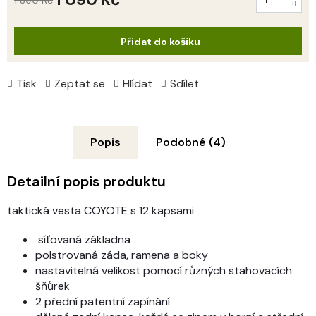
1 390 Kč
Měrná
cena:
Přidat do košíku
Tisk
Zeptat se
Hlídat
Sdílet
Popis
Podobné (4)
Detailní popis produktu
taktická vesta COYOTE s 12 kapsami
s
íťovaná základna
polstrovaná záda, ramena a boky
nastavitelná velikost pomocí různých stahovacích
šňůrek
2 přední patentní zapínání