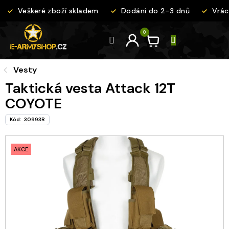
Přejít
Veškeré zboží skladem
Dodání do 2-3 dnů
Vráce
na
obsah
Vesty
Taktická vesta Attack 12T
COYOTE
Kód:
30993R
AKCE