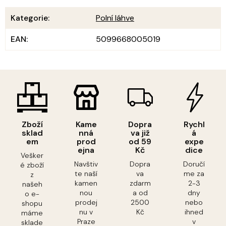
Kategorie
:
Polní láhve
EAN
:
5099668005019
Zboží
Kame
Dopra
Rychl
sklad
nná
va již
á
em
prod
od 59
expe
ejna
Kč
dice
Vešker
Navštiv
Dopra
Doručí
é zboží
te naší
va
me za
z
kamen
zdarm
2-3
našeh
nou
a od
dny
o e-
prodej
2500
nebo
shopu
nu v
Kč
ihned
máme
Praze
v
sklade