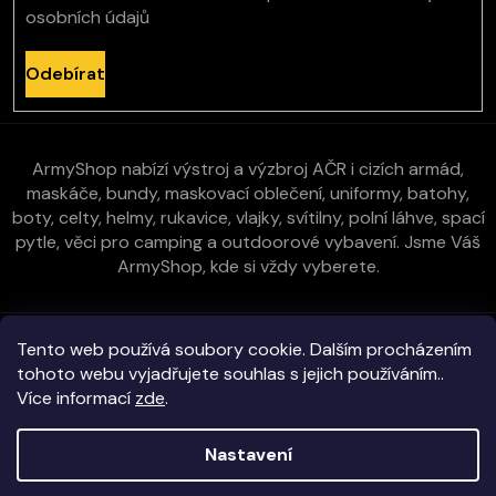
osobních údajů
Odebírat
ArmyShop nabízí výstroj a výzbroj AČR i cizích armád,
maskáče, bundy, maskovací oblečení, uniformy, batohy,
boty, celty, helmy, rukavice, vlajky, svítilny, polní láhve, spací
pytle, věci pro camping a outdoorové vybavení. Jsme Váš
ArmyShop, kde si vždy vyberete.
Zákaznická péče
Tento web používá soubory cookie. Dalším procházením
tohoto webu vyjadřujete souhlas s jejich používáním..
Více informací
zde
.
Vše o nákupu
Nastavení
Kontakt