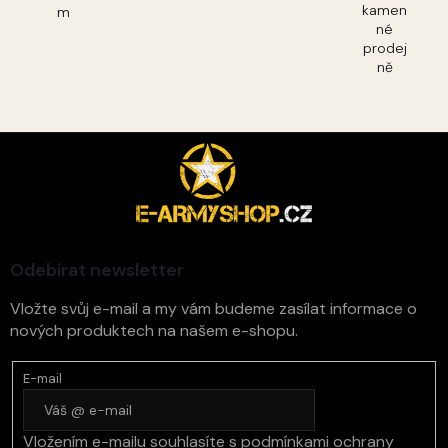
kamen
m
né
prodej
ně
Z
á
p
a
t
í
Odebírat newsletter
Vložte svůj e-mail a my vám budeme zasílat informace o
nových produktech na našem e-shopu.
E-mail
Vložením e-mailu souhlasíte s
podmínkami ochrany