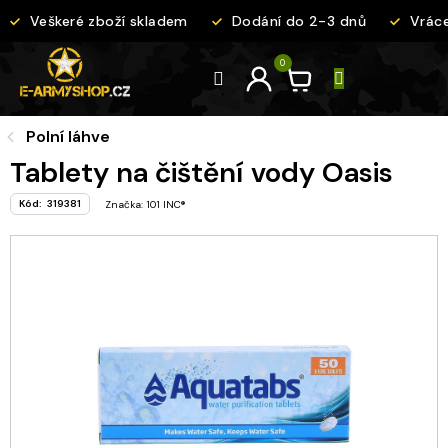
Přejít
Veškeré zboží skladem
Dodání do 2-3 dnů
Vrácen
na
obsah
Polní láhve
Tablety na čištění vody Oasis
Kód:
319381
Značka:
101 INC®