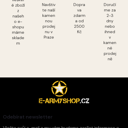
Navštiv
Dopra
Doručí
é zboží
te naší
va
me za
z
kamen
zdarm
2-3
našeh
nou
a od
dny
o e-
prodej
2500
nebo
shopu
nu v
Kč
ihned
máme
Praze
v
sklade
kamen
m
né
prodej
ně
Z
á
p
a
t
í
Odebírat newsletter
Vložte svůj e-mail a my vám budeme zasílat informace o