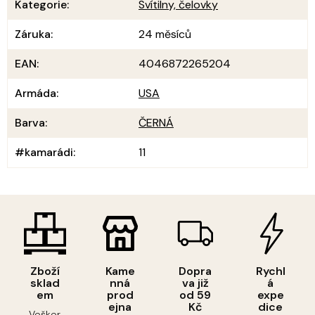
Kategorie
:
Svítilny, čelovky
Záruka
:
24 měsíců
EAN
:
4046872265204
Armáda
:
USA
Barva
:
ČERNÁ
#kamarádi
:
11
Zboží
Kame
Dopra
Rychl
sklad
nná
va již
á
em
prod
od 59
expe
ejna
Kč
dice
Vešker