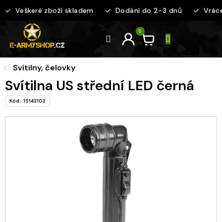
Přejít
Veškeré zboží skladem
Dodání do 2-3 dnů
Vráce
na
obsah
Svítilny, čelovky
Svítilna US střední LED černá
Kód:
15143102