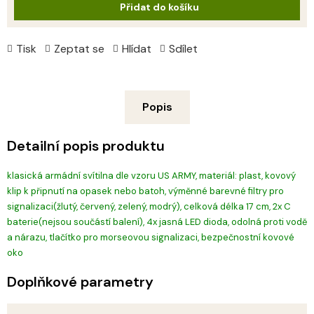
Přidat do košíku
Tisk
Zeptat se
Hlídat
Sdílet
Popis
Detailní popis produktu
klasická armádní svítilna dle vzoru US ARMY, materiál: plast, kovový
klip k připnutí na opasek nebo batoh, výměnné barevné filtry pro
signalizaci(žlutý, červený, zelený, modrý), celková délka 17 cm, 2x C
baterie(nejsou součástí balení), 4x jasná LED dioda, odolná proti vodě
a nárazu, tlačítko pro morseovou signalizaci, bezpečnostní kovové
oko
Doplňkové parametry