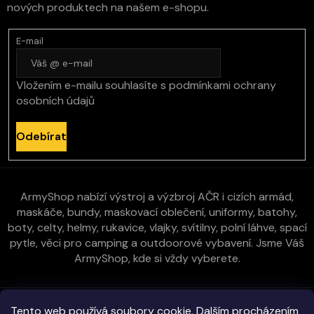
nových produktech na našem e-shopu.
E-mail
Vložením e-mailu souhlasíte s
podmínkami ochrany
osobních údajů
Odebírat
ArmyShop nabízí výstroj a výzbroj AČR i cizích armád,
maskáče, bundy, maskovací oblečení, uniformy, batohy,
boty, celty, helmy, rukavice, vlajky, svítilny, polní láhve, spací
pytle, věci pro camping a outdoorové vybavení. Jsme Váš
ArmyShop, kde si vždy vyberete.
Zákaznická péče
Tento web používá soubory cookie. Dalším procházením