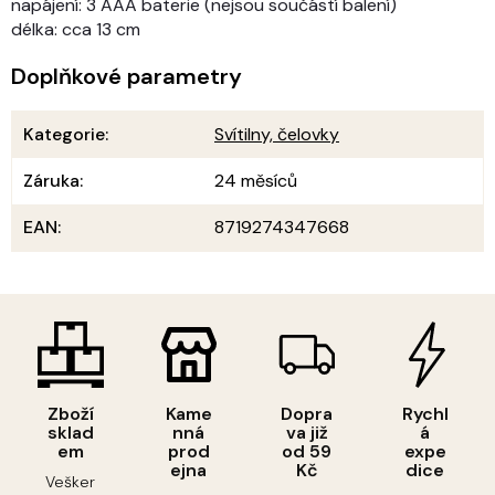
napájení: 3 AAA baterie (nejsou součástí balení)
délka: cca 13 cm
Doplňkové parametry
Kategorie
:
Svítilny, čelovky
Záruka
:
24 měsíců
EAN
:
8719274347668
Zboží
Kame
Dopra
Rychl
sklad
nná
va již
á
em
prod
od 59
expe
ejna
Kč
dice
Vešker