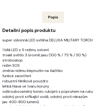
Popis
Detailní popis produktu
super výkonná LED svítilna DELUXA MILITARY TORCH
1 bílá LED s 5 režimy svícení
trvalé světlo 3 úrovně jasu (100 % / 75 % / 50 %)
stroboskop
režim SOS
změna režimu klepnutím na tlačítko
funkce zaostření
robustní hliníkové pouzdro
lehká hlava ve tvaru koruny
odšroubovatelný konec rukojeti s popruhem na ruku
odolný proti stříkající vodě, odolný proti nárazům
jas: 400-800 lumenů