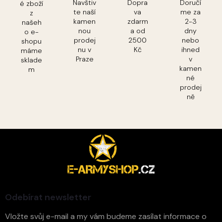
Navštiv
Dopra
Doručí
é zboží
te naší
va
me za
z
kamen
zdarm
2-3
našeh
nou
a od
dny
o e-
prodej
2500
nebo
shopu
nu v
Kč
ihned
máme
Praze
v
sklade
kamen
m
né
prodej
ně
Z
á
p
a
t
í
Odebírat newsletter
Vložte svůj e-mail a my vám budeme zasílat informace o