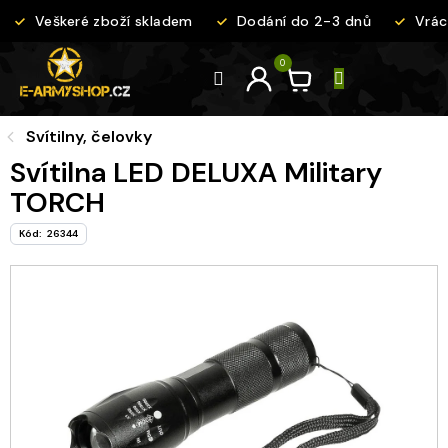
Přejít
Veškeré zboží skladem
Dodání do 2-3 dnů
Vráce
na
obsah
Svítilny, čelovky
Svítilna LED DELUXA Military
TORCH
Kód:
26344