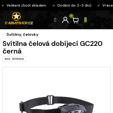
Přejít
Veškeré zboží skladem
Dodání do 2-3 dnů
Vrácen
na
obsah
Svítilny, čelovky
Svítilna čelová dobíjecí GC220
černá
Kód:
15172300