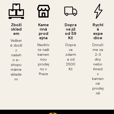
Zboží
Kame
Dopra
Rychl
sklad
nná
va již
á
em
prod
od 59
expe
ejna
Kč
dice
Vešker
Navštiv
Dopra
Doručí
é zboží
te naší
va
me za
z
kamen
zdarm
2-3
našeh
nou
a od
dny
o e-
prodej
2500
nebo
shopu
nu v
Kč
ihned
máme
Praze
v
sklade
kamen
m
né
prodej
ně
Z