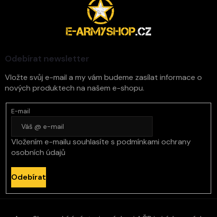
á
p
a
t
í
Odebírat newsletter
Vložte svůj e-mail a my vám budeme zasílat informace o
nových produktech na našem e-shopu.
E-mail
Vložením e-mailu souhlasíte s
podmínkami ochrany
osobních údajů
Odebírat