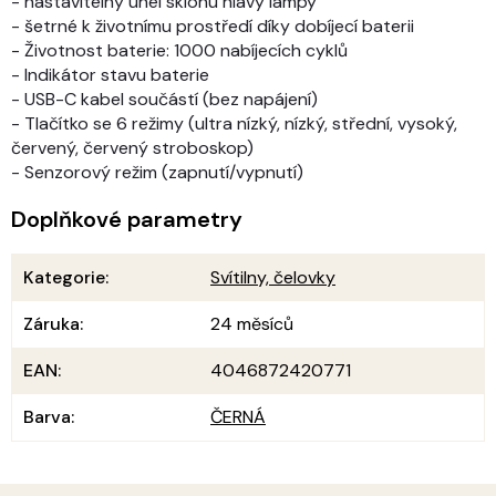
- nastavitelný úhel sklonu hlavy lampy
- šetrné k životnímu prostředí díky dobíjecí baterii
- Životnost baterie: 1000 nabíjecích cyklů
- Indikátor stavu baterie
- USB-C kabel součástí (bez napájení)
- Tlačítko se 6 režimy (ultra nízký, nízký, střední, vysoký,
červený, červený stroboskop)
- Senzorový režim (zapnutí/vypnutí)
Doplňkové parametry
Kategorie
:
Svítilny, čelovky
Záruka
:
24 měsíců
EAN
:
4046872420771
Barva
:
ČERNÁ