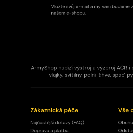
t
Vložte svůj e-mail a my vám budeme 
í
našem e-shopu.
ArmyShop nabízí výstroj a výzbroj AČR i c
vlajky, svítilny, polní láhve, spa
Zákaznická péče
Vše 
Nejčastější dotazy (FAQ)
Obcho
Doprava a platba
Odstou