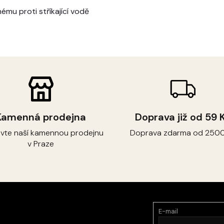
ému proti stříkající vodě
Kamenná prodejna
Doprava již od 59 
ivte naší kamennou prodejnu
Doprava zdarma od 2500
v Praze
E-mail