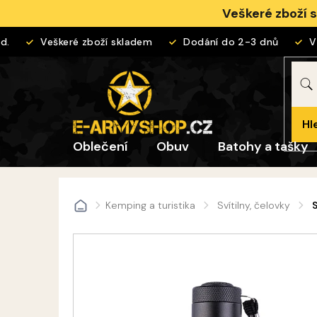
Přejít
Veškeré zboží 
na
obsah
Veškeré zboží skladem
Dodání do 2-3 dnů
Vrá
Hl
Oblečení
Obuv
Batohy a tašky
Kemping a turistika
Svítilny, čelovky
S
Domů