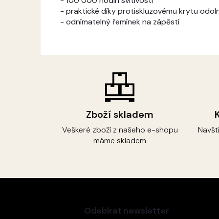
- 100 000 hodin svítivosti
- praktické díky protiskluzovému krytu odoln
- odnímatelný řemínek na zápěstí
Zboží skladem
Veškeré zboží z našeho e-shopu
Navšt
máme skladem
Z
á
p
Odebírat newsletter
a