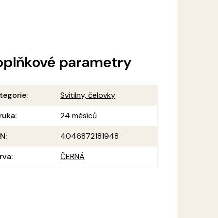
oplňkové parametry
tegorie
:
Svítilny, čelovky
ruka
:
24 měsíců
AN
:
4046872181948
rva
:
ČERNÁ