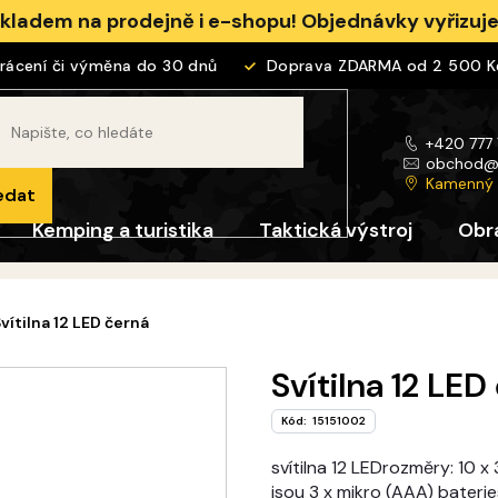
skladem na prodejně i e-shopu! Objednávky vyřizu
cení či výměna do 30 dnů
Doprava ZDARMA od 2 500 Kč
+420 777
obchod
Kamenný
edat
Kemping a turistika
Taktická výstroj
Obr
vítilna 12 LED černá
Svítilna 12 LED
Kód:
15151002
svítilna 12 LEDrozměry: 10 
jsou 3 x mikro (AAA) baterie