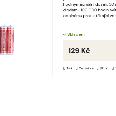
hodinymaximální dosah: 30 m
diodám- 100 000 hodin svíti
odolnému proti stříkající v
Skladem
129 Kč
Měrná
cena:
Tisk
Zeptat se
Hlídat