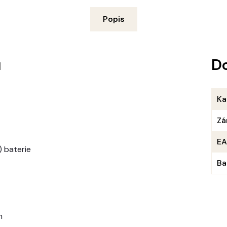
Popis
u
D
Ka
Zá
E
) baterie
Ba
m