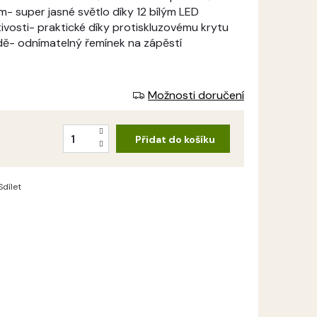
- super jasné světlo díky 12 bílým LED
vosti- praktické díky protiskluzovému krytu
odě- odnímatelný řemínek na zápěstí
Možnosti doručení
Přidat do košíku
Sdílet