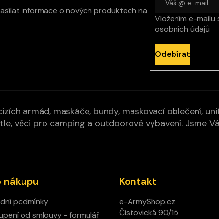
zasílat informace o nových produktech na
Vložením e-mailu 
osobních údajů
Odebírat
izích armád, maskáče, bundy, maskovací oblečení, unifo
cí pytle, věci pro camping a outdoorové vybavení. Jsme 
o nákupu
Kontakt
dní podmínky
e-ArmyShop.cz
Čistovická 90/15
pení od smlouvy - formulář