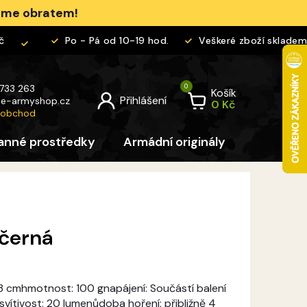
jeme obratem!
Po - Pá od 10-19 hod.
Veškeré zboží skladem
 733 263
Košík
@
e-armyshop.cz
 obchod
anné prostředky
Armádní originály
Pro děti
 černá
x 3 cmhmotnost: 100 gnapájení: Součástí balení
svítivost: 20 lumenůdoba hoření: přibližně 4