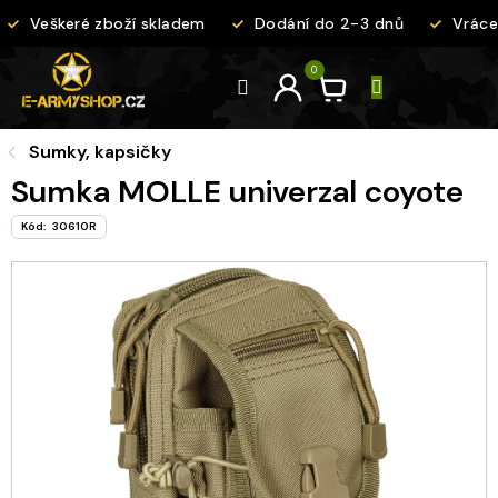
Přejít
Veškeré zboží skladem
Dodání do 2-3 dnů
Vrácen
na
obsah
Sumky, kapsičky
Sumka MOLLE univerzal coyote
Kód:
30610R