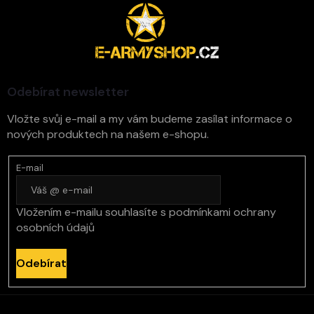
Z
á
p
a
t
í
Odebírat newsletter
Vložte svůj e-mail a my vám budeme zasílat informace o
nových produktech na našem e-shopu.
E-mail
Vložením e-mailu souhlasíte s
podmínkami ochrany
osobních údajů
Odebírat