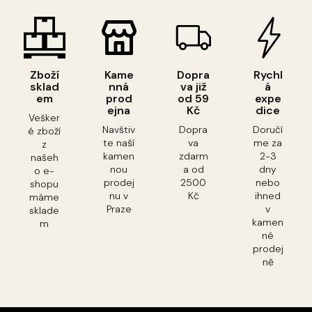
Zboží
Kame
Dopra
Rychl
sklad
nná
va již
á
em
prod
od 59
expe
ejna
Kč
dice
Vešker
Navštiv
Dopra
Doručí
é zboží
te naší
va
me za
z
kamen
zdarm
2-3
našeh
nou
a od
dny
o e-
prodej
2500
nebo
shopu
nu v
Kč
ihned
máme
Praze
v
sklade
kamen
m
né
prodej
ně