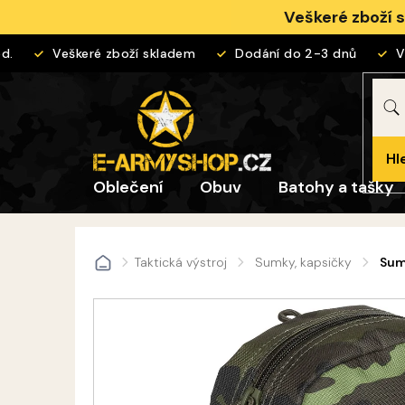
Přejít
Veškeré zboží 
na
obsah
Veškeré zboží skladem
Dodání do 2-3 dnů
Vrá
Hl
Oblečení
Obuv
Batohy a tašky
Taktická výstroj
Sumky, kapsičky
Sum
Domů