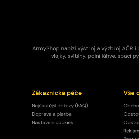
ArmyShop nabízí výstroj a výzbroj AČR i c
vlajky, svítilny, polní láhve, spa
Zákaznická péče
Vše 
Nejčastější dotazy (FAQ)
Obcho
Doprava a platba
Odstou
Nastavení cookies
Odstou
Rekla