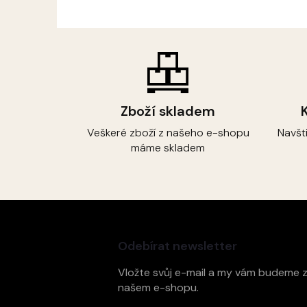
Zboží skladem
Veškeré zboží z našeho e-shopu
Navšt
máme skladem
Z
á
p
Odebírat newsletter
a
t
Vložte svůj e-mail a my vám budeme 
í
našem e-shopu.