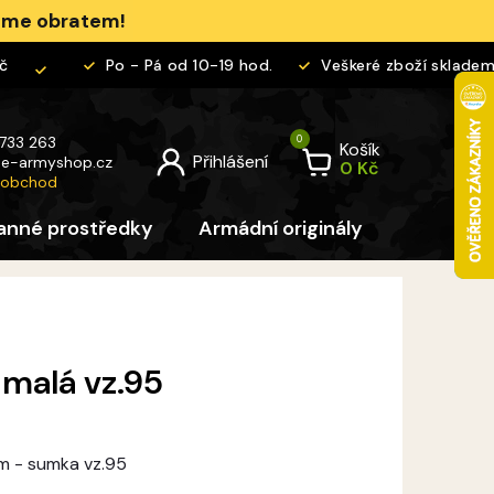
jeme obratem!
Po - Pá od 10-19 hod.
Veškeré zboží skladem
 733 263
Košík
@
e-armyshop.cz
 obchod
anné prostředky
Armádní originály
Pro děti
malá vz.95
m - sumka vz.95