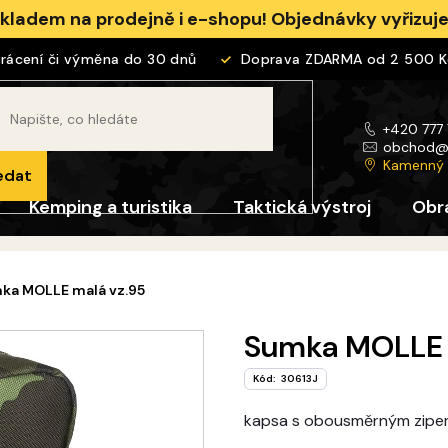
skladem na prodejně i e-shopu! Objednávky vyřizu
cení či výměna do 30 dnů
Doprava ZDARMA od 2 500 Kč
+420 777
obchod
Kamenný
edat
Kemping a turistika
Taktická výstroj
Obr
ka MOLLE malá vz.95
Sumka MOLLE 
Kód:
30613J
kapsa s obousměrným zipe