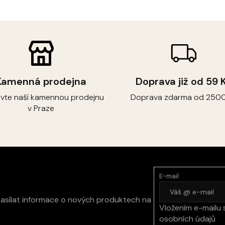
Kamenná prodejna
Doprava již od 59 
ivte naší kamennou prodejnu
Doprava zdarma od 2500
v Praze
E-mail
zasílat informace o nových produktech na
Vložením e-mailu 
osobních údajů