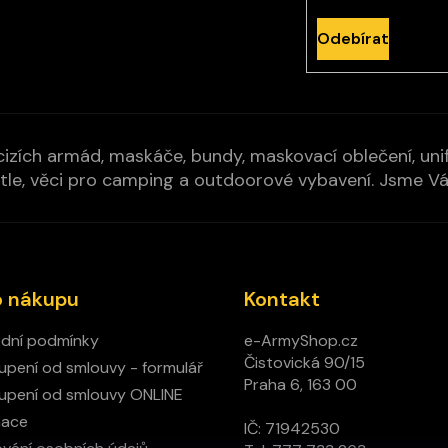
Odebírat
izích armád, maskáče, bundy, maskovací oblečení, unifo
cí pytle, věci pro camping a outdoorové vybavení. Jsme 
o nákupu
Kontakt
dní podmínky
e-ArmyShop.cz
Čistovická 90/15
pení od smlouvy - formulář
Praha 6, 163 00
pení od smlouvy ONLINE
mace
IČ: 71942530