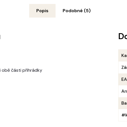
Popis
Podobné (5)
u
D
Ka
Zá
i obě části přihrádky
E
Ar
Ba
#k