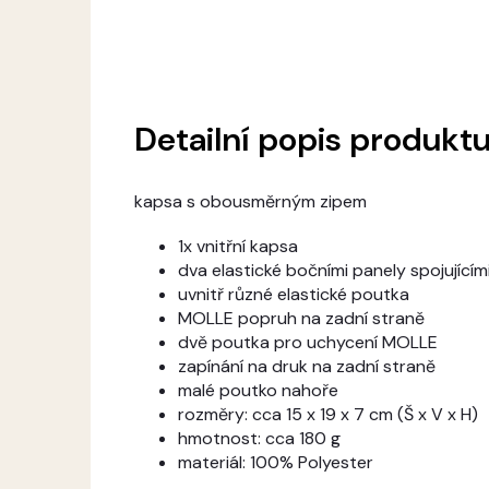
Detailní popis produkt
kapsa s obousměrným zipem
1x vnitřní kapsa
dva elastické bočními panely spojujícím
uvnitř různé elastické poutka
MOLLE popruh na zadní straně
dvě poutka pro uchycení MOLLE
zapínání na druk na zadní straně
malé poutko nahoře
rozměry: cca 15 x 19 x 7 cm (Š x V x H)
hmotnost: cca 180 g
materiál: 100% Polyester