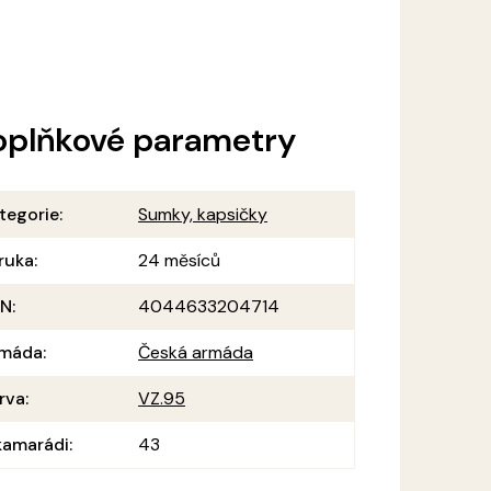
oplňkové parametry
tegorie
:
Sumky, kapsičky
ruka
:
24 měsíců
AN
:
4044633204714
máda
:
Česká armáda
rva
:
VZ.95
amarádi
:
43