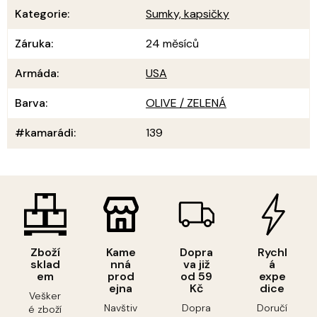
Kategorie
:
Sumky, kapsičky
Záruka
:
24 měsíců
Armáda
:
USA
Barva
:
OLIVE / ZELENÁ
#kamarádi
:
139
Zboží
Kame
Dopra
Rychl
sklad
nná
va již
á
em
prod
od 59
expe
ejna
Kč
dice
Vešker
Navštiv
Dopra
Doručí
é zboží