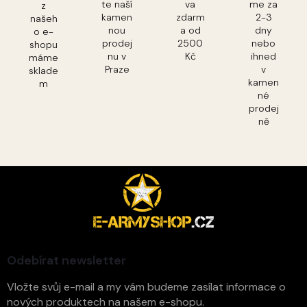
te naší
va
me za
z
kamen
zdarm
2-3
našeh
nou
a od
dny
o e-
prodej
2500
nebo
shopu
nu v
Kč
ihned
máme
Praze
v
sklade
kamen
m
né
prodej
ně
Z
á
p
a
t
í
Odebírat newsletter
Vložte svůj e-mail a my vám budeme zasílat informace o
nových produktech na našem e-shopu.