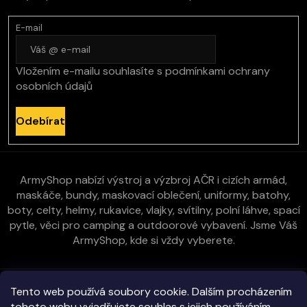
E-mail
Vložením e-mailu souhlasíte s
podmínkami ochrany
osobních údajů
Odebírat
ArmyShop nabízí výstroj a výzbroj AČR i cizích armád,
maskáče, bundy, maskovací oblečení, uniformy, batohy,
boty, celty, helmy, rukavice, vlajky, svítilny, polní láhve, spací
pytle, věci pro camping a outdoorové vybavení. Jsme Váš
ArmyShop, kde si vždy vyberete.
Zákaznická péče
Tento web používá soubory cookie. Dalším procházením
tohoto webu vyjadřujete souhlas s jejich používáním..