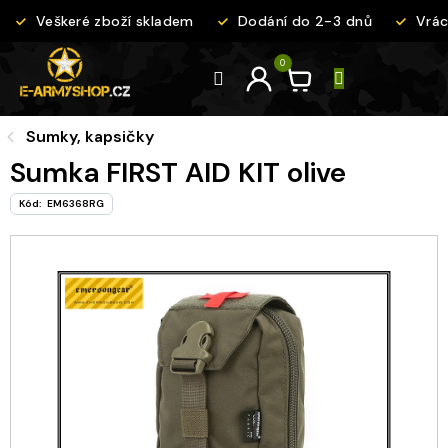
Přejít
Veškeré zboží skladem
Dodání do 2-3 dnů
Vráce
na
obsah
Sumky, kapsičky
Sumka FIRST AID KIT olive
Kód:
EM6368RG