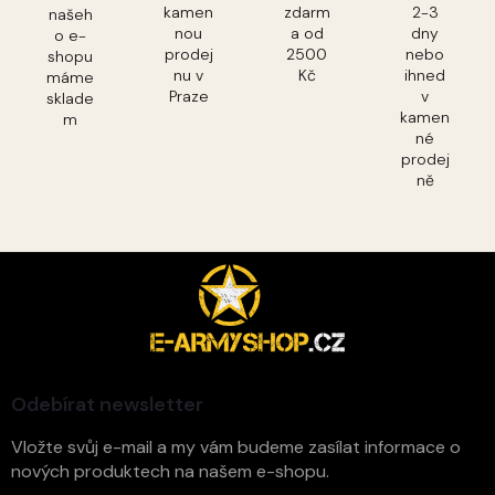
kamen
zdarm
2-3
našeh
nou
a od
dny
o e-
prodej
2500
nebo
shopu
nu v
Kč
ihned
máme
Praze
v
sklade
kamen
m
né
prodej
ně
Z
á
p
a
t
í
Odebírat newsletter
Vložte svůj e-mail a my vám budeme zasílat informace o
nových produktech na našem e-shopu.