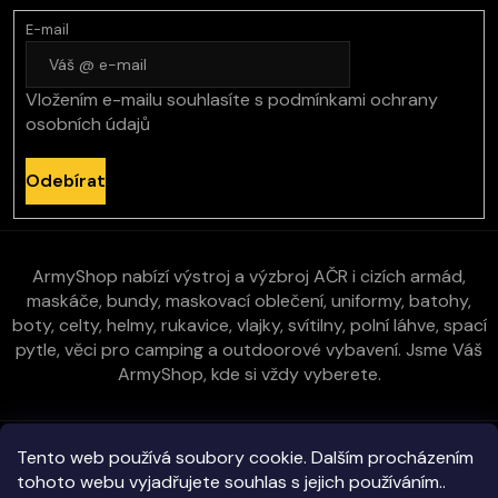
E-mail
Vložením e-mailu souhlasíte s
podmínkami ochrany
osobních údajů
Odebírat
ArmyShop nabízí výstroj a výzbroj AČR i cizích armád,
maskáče, bundy, maskovací oblečení, uniformy, batohy,
boty, celty, helmy, rukavice, vlajky, svítilny, polní láhve, spací
pytle, věci pro camping a outdoorové vybavení. Jsme Váš
ArmyShop, kde si vždy vyberete.
Zákaznická péče
Tento web používá soubory cookie. Dalším procházením
tohoto webu vyjadřujete souhlas s jejich používáním..