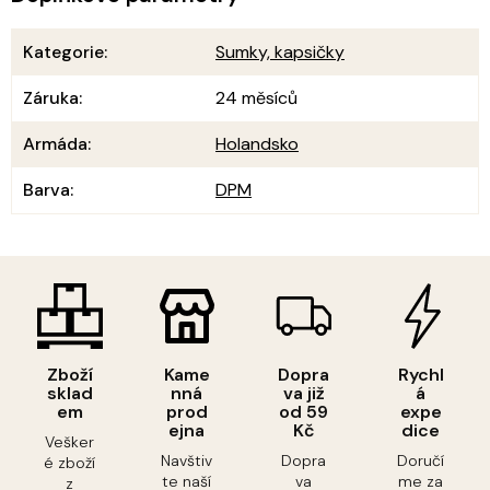
Kategorie
:
Sumky, kapsičky
Záruka
:
24 měsíců
Armáda
:
Holandsko
Barva
:
DPM
Zboží
Kame
Dopra
Rychl
sklad
nná
va již
á
em
prod
od 59
expe
ejna
Kč
dice
Vešker
Navštiv
Dopra
Doručí
é zboží
te naší
va
me za
z