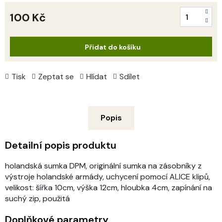
100 Kč
Měrná
cena:
Přidat do košíku
Tisk
Zeptat se
Hlídat
Sdílet
Popis
Detailní popis produktu
holandská sumka DPM, originální sumka na zásobníky z
výstroje holandské armády, uchycení pomocí ALICE klipů,
velikost: šířka 10cm, výška 12cm, hloubka 4cm, zapínání na
suchý zip, použitá
Doplňkové parametry