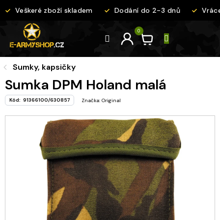
Přejít
Veškeré zboží skladem
Dodání do 2-3 dnů
Vrácen
na
obsah
Sumky, kapsičky
Sumka DPM Holand malá
Kód:
91366100/630857
Značka:
Original