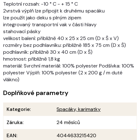
Teplotní rozsah: -10 ° C - + 15 ° C
2vrstvá výplň lze připojit k druhému spacáku
lze použít jako deku s plným zipem
integrovaný transportní vak v části hlavy
stahovací pásky
velikost balení: přibližně 40 x 25 x 25 cm (D x Š x V)
rozměry bez podhlavníku: přibližně 185 x 75 cm (D x Š)
podhlavník: přibližně 30 x 40 cm (D x Š)
hmotnost: přibližně 1,8 kg
materiál: Svrchní materiál: 100% polyester Podšívka: 100%
polyester Výplň: 100% polyester (2 x 200 g / m duté
vlákno)
Doplňkové parametry
Kategorie
:
Spacáky, karimatky
Záruka
:
24 měsíců
EAN
:
4044633215420