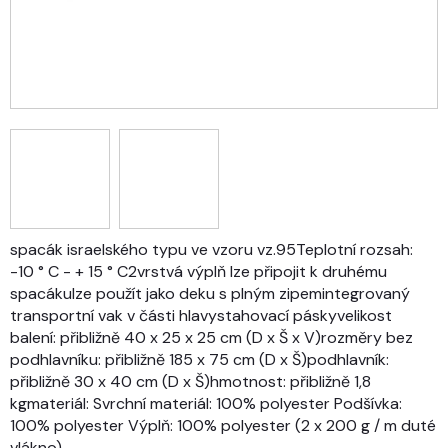
spacák israelského typu ve vzoru vz.95Teplotní rozsah:
-10 ° C - + 15 ° C2vrstvá výplň lze připojit k druhému
spacákulze použít jako deku s plným zipemintegrovaný
transportní vak v části hlavystahovací páskyvelikost
balení: přibližně 40 x 25 x 25 cm (D x Š x V)rozměry bez
podhlavníku: přibližně 185 x 75 cm (D x Š)podhlavník:
přibližně 30 x 40 cm (D x Š)hmotnost: přibližně 1,8
kgmateriál: Svrchní materiál: 100% polyester Podšívka:
100% polyester Výplň: 100% polyester (2 x 200 g / m duté
vlákno)