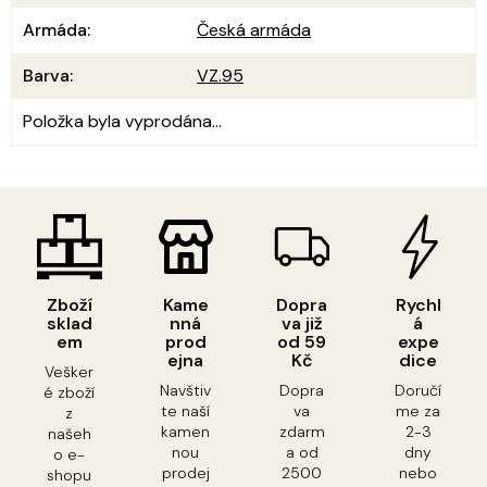
Armáda
:
Česká armáda
Barva
:
VZ.95
Položka byla vyprodána…
Zboží
Kame
Dopra
Rychl
sklad
nná
va již
á
em
prod
od 59
expe
ejna
Kč
dice
Vešker
Navštiv
Dopra
Doručí
é zboží
te naší
va
me za
z
kamen
zdarm
2-3
našeh
nou
a od
dny
o e-
prodej
2500
nebo
shopu