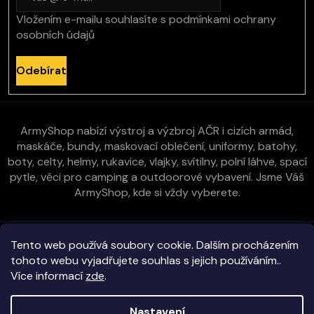
Vložením e-mailu souhlasíte s
podmínkami ochrany
osobních údajů
Odebírat
ArmyShop nabízí výstroj a výzbroj AČR i cizích armád,
maskáče, bundy, maskovací oblečení, uniformy, batohy,
boty, celty, helmy, rukavice, vlajky, svítilny, polní láhve, spací
pytle, věci pro camping a outdoorové vybavení. Jsme Váš
ArmyShop, kde si vždy vyberete.
Zákaznická péče
Tento web používá soubory cookie. Dalším procházením
tohoto webu vyjadřujete souhlas s jejich používáním..
Více informací
zde
.
Vše o nákupu
Nastavení
Kontakt