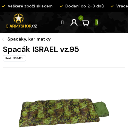
Přejít
Veškeré zboží skladem
Dodání do 2-3 dnů
Vrácen
na
obsah
Spacáky, karimatky
Spacák ISRAEL vz.95
Kód:
31642J