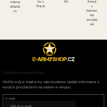
nu v
Kč
ihned
máme
Praze
v
sklade
kamen
m
né
prodej
ně
Z
á
p
a
t
í
Odebírat newsletter
Vložte svůj e-mail a my vám budeme zasílat informace o
nových produktech na našem e-shopu.
E-mail