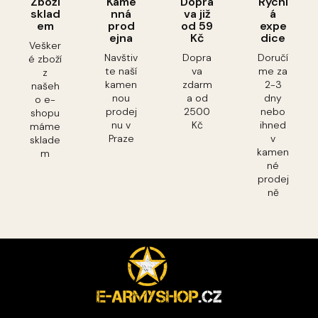
Zboží
Kame
Dopra
Rychl
sklad
nná
va již
á
em
prod
od 59
expe
ejna
Kč
dice
Vešker
Navštiv
Dopra
Doručí
é zboží
te naší
va
me za
z
kamen
zdarm
2-3
našeh
nou
a od
dny
o e-
prodej
2500
nebo
shopu
nu v
Kč
ihned
máme
Praze
v
sklade
kamen
m
né
prodej
ně
Z
á
p
a
t