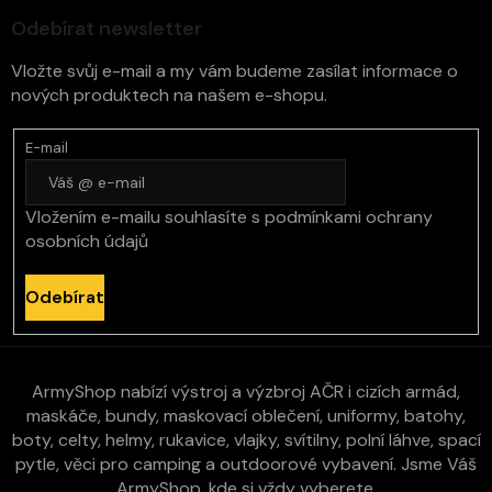
í
Odebírat newsletter
Vložte svůj e-mail a my vám budeme zasílat informace o
nových produktech na našem e-shopu.
E-mail
Vložením e-mailu souhlasíte s
podmínkami ochrany
osobních údajů
Odebírat
ArmyShop nabízí výstroj a výzbroj AČR i cizích armád,
maskáče, bundy, maskovací oblečení, uniformy, batohy,
boty, celty, helmy, rukavice, vlajky, svítilny, polní láhve, spací
pytle, věci pro camping a outdoorové vybavení. Jsme Váš
ArmyShop, kde si vždy vyberete.