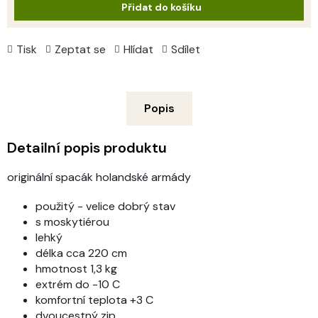
Přidat do košíku
Tisk
Zeptat se
Hlídat
Sdílet
Popis
Detailní popis produktu
originální spacák holandské armády
použitý - velice dobrý stav
s moskytiérou
lehký
délka cca 220 cm
hmotnost 1,3 kg
extrém do -10 C
komfortní teplota +3 C
dvoucestný zip