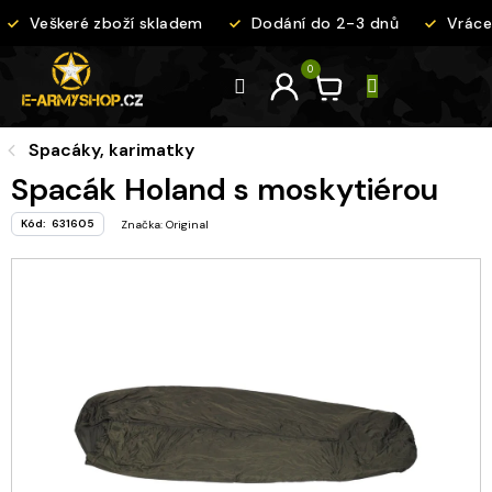
Přejít
Veškeré zboží skladem
Dodání do 2-3 dnů
Vrácen
na
obsah
Spacáky, karimatky
Spacák Holand s moskytiérou
Kód:
631605
Značka:
Original