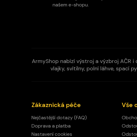
í
našem e-shopu.
ArmyShop nabízí výstroj a výzbroj AČR i c
vlajky, svítilny, polní láhve, spa
Zákaznická péče
Vše 
Nejčastější dotazy (FAQ)
Obcho
Doprava a platba
Odstou
Nastavení cookies
Odstou