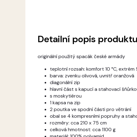
Detailní popis produkt
originální použitý spacák české armády
teplotní rozsah: komfort 10 °C, extrém 
barva: zvenku olivová, uvnitř oranžová
diagonální zip
h
lavní část s kapucí a stahovací šňůrk
s moskytiérou
1 kapsa na zip
2 poutka ve spodní části pro větrání
obal se 4 kompresními popruhy a stah
rozměry: cca 210 x 75 cm
celková hmotnost: cca 1100 g
materiál: 100% polyamid