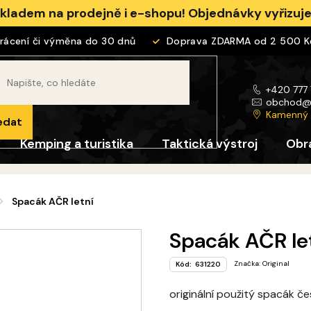
skladem na prodejně i e-shopu! Objednávky vyřizu
cení či výměna do 30 dnů
Doprava ZDARMA od 2 500 Kč
+420 777
obchod
Kamenný
edat
Kemping a turistika
Taktická výstroj
Obr
Spacák AČR letní
Spacák AČR le
Značka:
Original
Kód:
631220
originální použitý spacák č