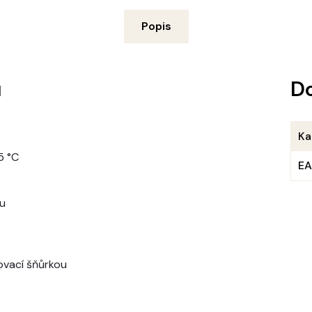
Popis
u
D
Ka
5 °C
E
ou
ovací šňůrkou