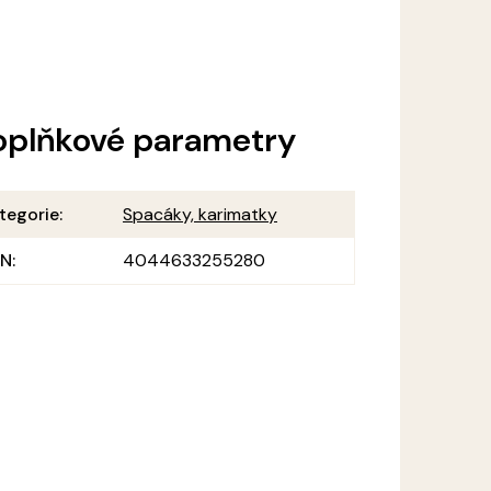
oplňkové parametry
tegorie
:
Spacáky, karimatky
AN
:
4044633255280