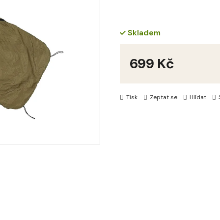
Skladem
699 Kč
Měrná
cena:
Tisk
Zeptat se
Hlídat