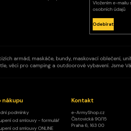
Vložením e-mailu 
osobních údajů
Odebírat
izích armád, maskáče, bundy, maskovací oblečení, unifo
cí pytle, věci pro camping a outdoorové vybavení. Jsme 
o nákupu
Kontakt
dní podmínky
e-ArmyShop.cz
Čistovická 90/15
pení od smlouvy - formulář
Praha 6, 163 00
pení od smlouvy ONLINE