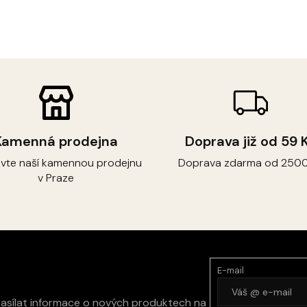
Kamenná prodejna
Doprava již od 59 
ivte naší kamennou prodejnu
Doprava zdarma od 2500
v Praze
E-mail
zasílat informace o nových produktech na