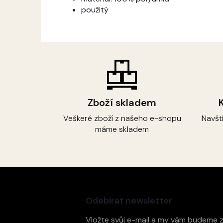
použitý
Zboží skladem
Veškeré zboží z našeho e-shopu
Navšt
máme skladem
Z
á
p
Odebírat newsletter
a
t
Vložte svůj e-mail a my vám budeme 