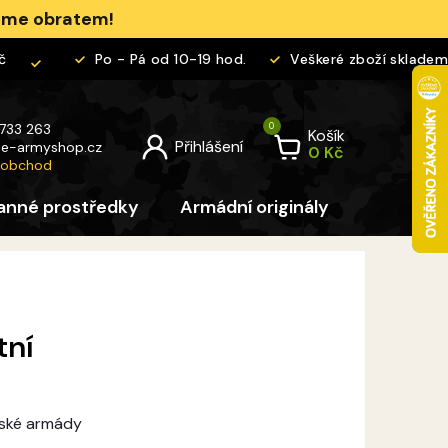
jeme obratem!
Po - Pá od 10-19 hod.
Veškeré zboží skladem
 733 263
Košík
@
e-armyshop.cz
 obchod
anné prostředky
Armádní originály
Pro děti
tní
eské armády