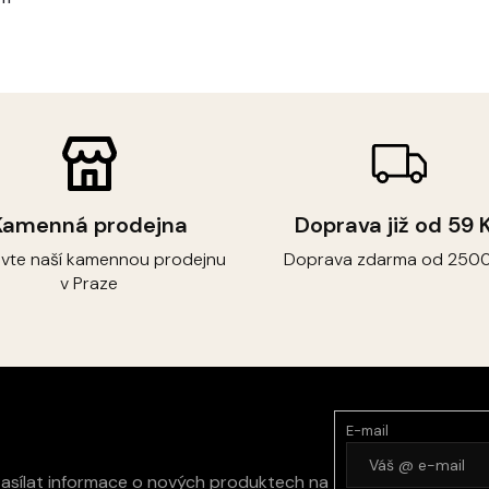
Kamenná prodejna
Doprava již od 59 
ivte naší kamennou prodejnu
Doprava zdarma od 2500
v Praze
E-mail
zasílat informace o nových produktech na