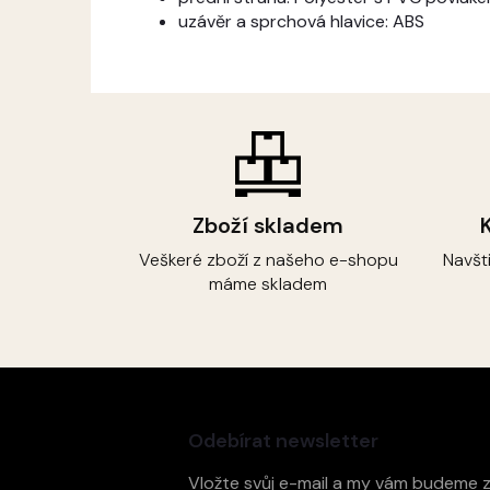
uzávěr a sprchová hlavice: ABS
Zboží skladem
Veškeré zboží z našeho e-shopu
Navšt
máme skladem
Z
á
p
Odebírat newsletter
a
t
Vložte svůj e-mail a my vám budeme 