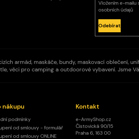
Vložením e-mailu 
osobních údajů
Odebírat
izích armád, maskáče, bundy, maskovací oblečení, unifo
cí pytle, věci pro camping a outdoorové vybavení. Jsme 
o nákupu
Kontakt
dní podmínky
e-ArmyShop.cz
Čistovická 90/15
pení od smlouvy - formulář
Praha 6, 163 00
pení od smlouvy ONLINE