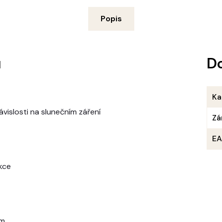
Popis
u
D
Ka
vislosti na slunečním záření
Zá
E
kce
em