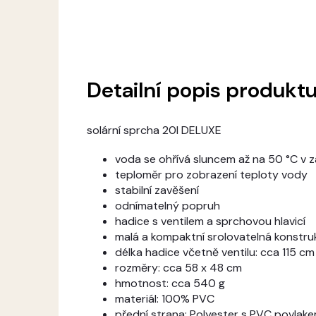
Detailní popis produkt
solární sprcha 20l DELUXE
voda se ohřívá sluncem až na 50 °C v zá
teploměr pro zobrazení teploty vody
stabilní zavěšení
odnímatelný popruh
hadice s ventilem a sprchovou hlavicí
malá a kompaktní srolovatelná konstru
délka hadice včetně ventilu: cca 115 cm
rozměry: cca 58 x 48 cm
hmotnost: cca 540 g
materiál: 100% PVC
přední strana: Polyester s PVC povlak