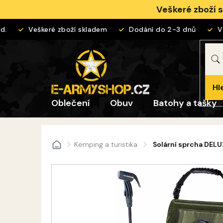
Přejít
Veškeré zboží 
na
obsah
Veškeré zboží skladem
Dodání do 2-3 dnů
Vrá
Hl
Oblečení
Obuv
Batohy a tašky
Kemping a turistika
Solární sprcha DELU
Domů