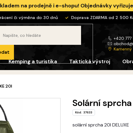
skladem na prodejně i e-shopu! Objednávky vyřizu
cení či výměna do 30 dnů
Doprava ZDARMA od 2 500 Kč
+420 777
obchod
Kamenný
edat
Kemping a turistika
Taktická výstroj
Obr
XE 20l
Solární sprch
Kód:
37633
solární sprcha 20l DELUXE