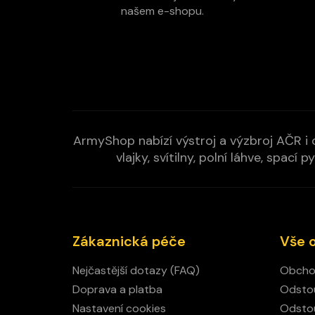
í
našem e-shopu.
ArmyShop nabízí výstroj a výzbroj AČR i c
vlajky, svítilny, polní láhve, spa
Zákaznická péče
Vše 
Nejčastější dotazy (FAQ)
Obcho
Doprava a platba
Odstou
Nastavení cookies
Odstou