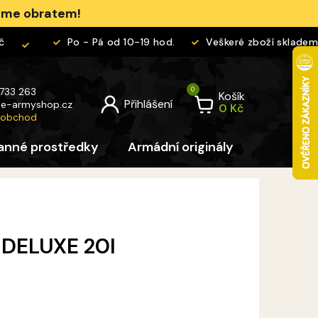
jeme obratem!
Po - Pá od 10-19 hod.
Veškeré zboží skladem
 733 263
Košík
@
e-armyshop.cz
 obchod
anné prostředky
Armádní originály
Pro děti
a DELUXE 20l