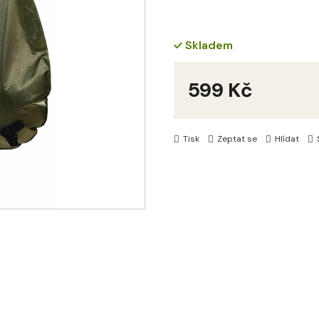
Skladem
599 Kč
Měrná
cena:
Tisk
Zeptat se
Hlídat