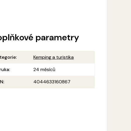
oplňkové parametry
tegorie
:
Kemping a turistika
ruka
:
24 měsíců
AN
:
4044633160867